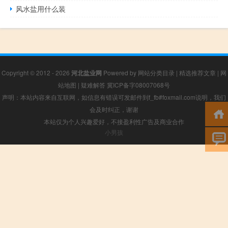
风水盐用什么装
Copyright © 2012 - 2026
河北盐业网
Powered by
网站分类目录
|
精选推荐文章
|
网
站地图
|
疑难解答
冀ICP备字08007068号
声明：本站内容来自互联网，如信息有错误可发邮件到f_fb#foxmail.com说明，我们
会及时纠正，谢谢
本站仅为个人兴趣爱好，不接盈利性广告及商业合作
小男孩