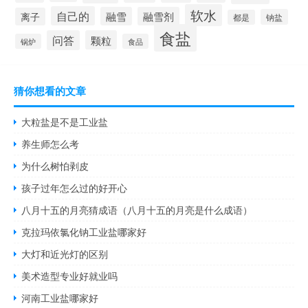
软水
自己的
融雪
融雪剂
离子
钠盐
都是
食盐
问答
颗粒
锅炉
食品
猜你想看的文章
大粒盐是不是工业盐
养生师怎么考
为什么树怕剥皮
孩子过年怎么过的好开心
八月十五的月亮猜成语（八月十五的月亮是什么成语）
克拉玛依氯化钠工业盐哪家好
大灯和近光灯的区别
美术造型专业好就业吗
河南工业盐哪家好