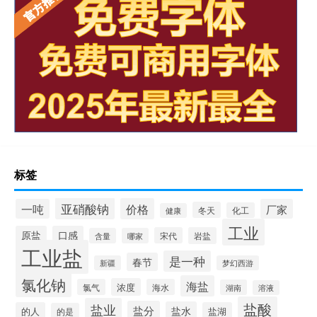
标签
亚硝酸钠
价格
一吨
厂家
冬天
化工
健康
工业
原盐
口感
宋代
岩盐
含量
哪家
工业盐
是一种
春节
新疆
梦幻西游
氯化钠
海盐
浓度
氯气
海水
湖南
溶液
盐酸
盐业
盐分
盐水
的人
盐湖
的是