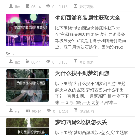
lhx
06-14
0
116
梦幻西游
梦幻西游套装属性获取大全
以下围绕“梦幻西游套装属性获取大
全”主题解决网友的困惑 梦幻西游装备
等级划分? 宝装是用珠子和图册打造而
成。珠子用炼妖石炼化。因为没有65
级...
lhx
06-14
0
183
梦幻西游
为什么搜不到梦幻西游
以下围绕“为什么搜不到梦幻西游”主题
解决网友的困惑 梦幻西游为什么不出
了? 一直再出啊,一月两新区,根本停不下
来 一直再出啊,一月两新区,根本...
wsl
06-14
0
558
梦幻西游
梦幻西游2垃圾怎么丢
以下围绕“梦幻西游2垃圾怎么丢”主题解