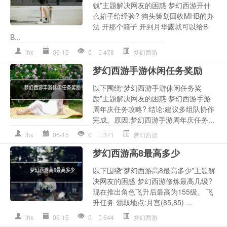
钱”主题解决网友的困惑 梦幻西游开什
么箱子给经验? 狗头策划回收MHB的办
法 开那个箱子 开到月华露就可以给B
B...
lhx
06-15
0
478
梦幻西游
梦幻西游手游休闲任务奖励
以下围绕“梦幻西游手游休闲任务奖
励”主题解决网友的困惑 梦幻西游手游
周年庆任务攻略? 结论:建议多组队协作
完成。原因:梦幻西游手游周年庆任务...
lhx
06-15
0
371
梦幻西游
梦幻西游高8最高多少
以下围绕“梦幻西游高8最高多少”主题解
决网友的困惑 梦幻西游修炼最高几级?
现在推出角色飞升后最高为155级。 飞
升任务 领取地点:月宫(85,85) ...
lhx
06-15
0
644
梦幻西游