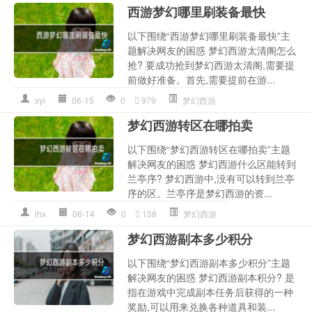
西游梦幻哪里刷装备最快
以下围绕“西游梦幻哪里刷装备最快”主
题解决网友的困惑 梦幻西游太清阁怎么
抢? 要成功抢到梦幻西游太清阁,需要提
前做好准备。首先,需要提前在游...
xyl
06-15
0
979
梦幻西游
梦幻西游转区在哪拍卖
以下围绕“梦幻西游转区在哪拍卖”主题
解决网友的困惑 梦幻西游什么区能转到
兰亭序? 梦幻西游中,没有可以转到兰亭
序的区。兰亭序是梦幻西游的资...
lhx
06-14
0
158
梦幻西游
梦幻西游副本多少积分
以下围绕“梦幻西游副本多少积分”主题
解决网友的困惑 梦幻西游副本积分? 是
指在游戏中完成副本任务后获得的一种
奖励,可以用来兑换各种道具和装...