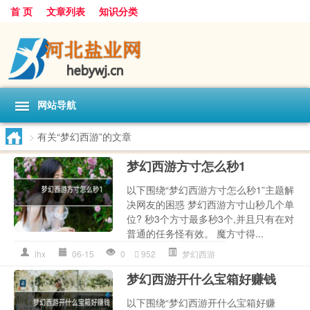
首 页
文章列表
知识分类
网站导航
>
有关“梦幻西游”的文章
梦幻西游方寸怎么秒1
以下围绕“梦幻西游方寸怎么秒1”主题解
决网友的困惑 梦幻西游方寸山秒几个单
位? 秒3个方寸最多秒3个,并且只有在对
普通的任务怪有效。 魔方寸得...
lhx
06-15
0
952
梦幻西游
梦幻西游开什么宝箱好赚钱
以下围绕“梦幻西游开什么宝箱好赚