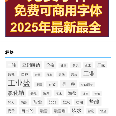
标签
亚硝酸钠
价格
一吨
厂家
冬天
化工
健康
工业
原盐
口感
宋代
岩盐
含量
哪家
工业盐
是一种
春节
新疆
梦幻西游
氯化钠
海盐
浓度
氯气
海水
湖南
溶液
盐酸
盐业
盐分
盐水
的人
盐湖
的是
软水
自己的
融雪
融雪剂
离子
钠盐
都是