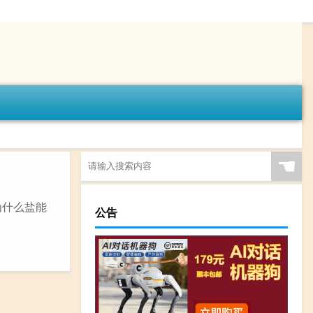
☚
为什么盐能
公告