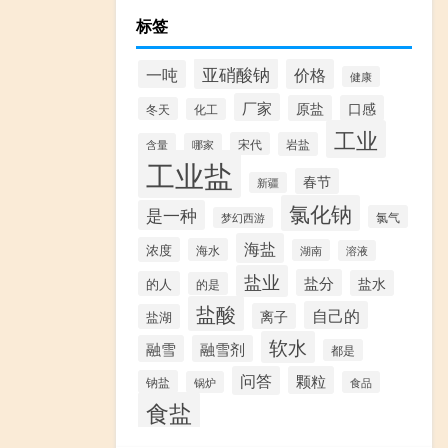
标签
亚硝酸钠
价格
一吨
健康
厂家
原盐
口感
冬天
化工
工业
宋代
岩盐
含量
哪家
工业盐
春节
新疆
氯化钠
是一种
氯气
梦幻西游
海盐
浓度
海水
湖南
溶液
盐业
盐分
盐水
的人
的是
盐酸
自己的
离子
盐湖
软水
融雪
融雪剂
都是
问答
颗粒
钠盐
锅炉
食品
食盐