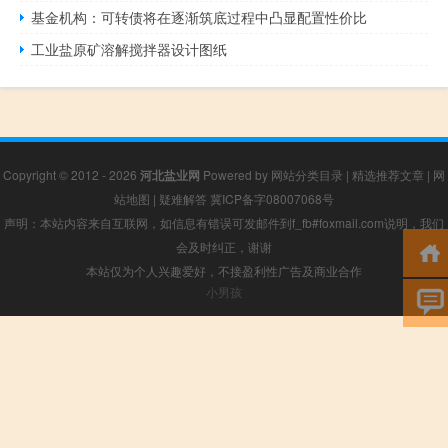
基金机构：可转债将在逐渐筑底过程中凸显配置性价比
工业盐原矿溶解搅拌器设计图纸
Copyright © 2012 - 2026
河北盐业网
Powered by
网站分类目录
|
精选推荐文章
|
网
站地图
|
疑难解答
冀ICP备字08007068号
声明：本站内容来自互联网，如信息有错误可发邮件到f_fb#foxmail.com说明，我们
会及时纠正，谢谢
本站仅为个人兴趣爱好，不接盈利性广告及商业合作
小男孩