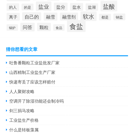
盐酸
盐业
盐分
盐水
的人
盐湖
的是
软水
自己的
融雪
融雪剂
离子
钠盐
都是
食盐
问答
颗粒
锅炉
食品
猜你想看的文章
吐鲁番颗粒工业盐批发厂家
山西精制工业盐生产厂家
快递寄丢了应该怎样赔付
人人聚财攻略
空调开了除湿功能还会制冷吗
剑三捐马攻略
工业盐生产价格
什么是转板藻属