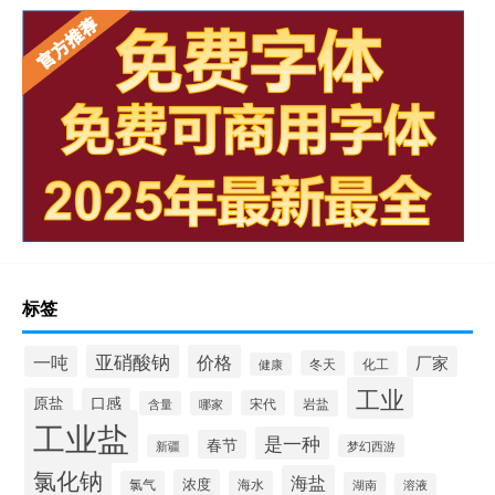
标签
亚硝酸钠
价格
一吨
厂家
冬天
化工
健康
工业
原盐
口感
宋代
岩盐
含量
哪家
工业盐
是一种
春节
新疆
梦幻西游
氯化钠
海盐
浓度
氯气
海水
湖南
溶液