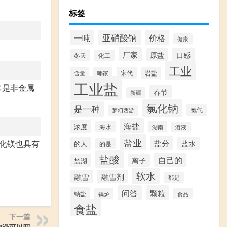
标签
亚硝酸钠
价格
一吨
健康
厂家
原盐
口感
冬天
化工
工业
宋代
岩盐
含量
哪家
工业盐
常是非金属
春节
新疆
氯化钠
是一种
氯气
梦幻西游
海盐
浓度
海水
湖南
溶液
盐业
盐分
氮化镁也具有
盐水
的人
的是
盐酸
自己的
离子
盐湖
软水
融雪
融雪剂
都是
问答
颗粒
钠盐
锅炉
食品
食盐
下一篇