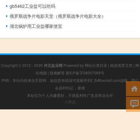
gb5462工业盐可以吃吗
俄罗斯战争片电影天堂（俄罗斯战争片电影大全）
湖北锅炉用工业盐哪家便宜
Copyright © 2012 - 2026
河北盐业网
Powered by
网站分类目录
|
精选推荐文章
|
网
站地图
|
疑难解答
冀ICP备字08007068号
声明：本站内容来自互联网，如信息有错误可发邮件到f_fb#foxmail.com说明，我们
会及时纠正，谢谢
本站仅为个人兴趣爱好，不接盈利性广告及商业合作
小男孩