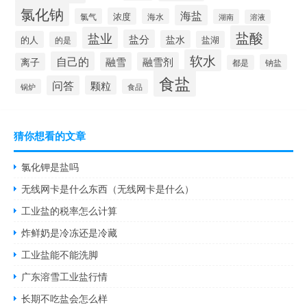
氯化钠
海盐
浓度
氯气
海水
湖南
溶液
盐酸
盐业
盐分
盐水
的人
盐湖
的是
软水
自己的
融雪
融雪剂
离子
钠盐
都是
食盐
问答
颗粒
锅炉
食品
猜你想看的文章
氯化钾是盐吗
无线网卡是什么东西（无线网卡是什么）
工业盐的税率怎么计算
炸鲜奶是冷冻还是冷藏
工业盐能不能洗脚
广东溶雪工业盐行情
长期不吃盐会怎么样