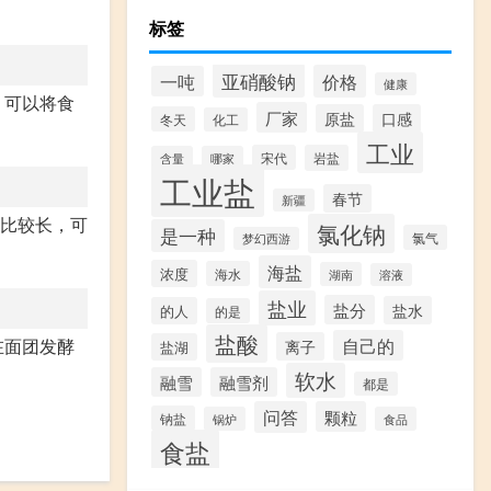
标签
亚硝酸钠
价格
一吨
健康
，可以将食
厂家
原盐
口感
冬天
化工
工业
宋代
岩盐
含量
哪家
工业盐
春节
新疆
也比较长，可
氯化钠
是一种
氯气
梦幻西游
海盐
浓度
海水
湖南
溶液
盐业
盐分
盐水
的人
的是
盐酸
自己的
在面团发酵
离子
盐湖
软水
融雪
融雪剂
都是
问答
颗粒
钠盐
锅炉
食品
食盐