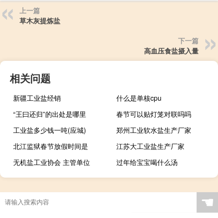
上一篇
草木灰提炼盐
下一篇
高血压食盐摄入量
相关问题
新疆工业盐经销
什么是单核cpu
“王曰还归”的出处是哪里
春节可以贴灯笼对联吗吗
工业盐多少钱一吨(应城)
郑州工业软水盐生产厂家
北江监狱春节放假时间是
江苏大工业盐生产厂家
无机盐工业协会 主管单位
过年给宝宝喝什么汤
☚