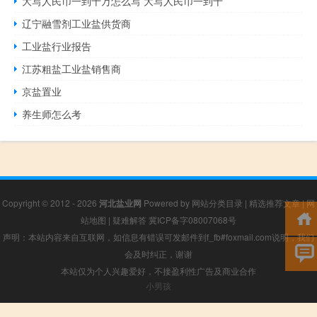
大写人民币一到十万怎么写 大写人民币一到十
辽宁融雪剂工业盐供货商
工业盐行业报告
江苏粗盐工业盐销售商
京盐置业
养生师怎么考
Copyright © 2012 - 2026
河北盐业网
Powered by
网站分类目录
|
精选推荐文章
|
网
站地图
|
疑难解答
冀ICP备字08007068号
声明：本站内容来自互联网，如信息有错误可发邮件到f_fb#foxmail.com说明，我们
会及时纠正，谢谢
本站仅为个人兴趣爱好，不接盈利性广告及商业合作
小男孩