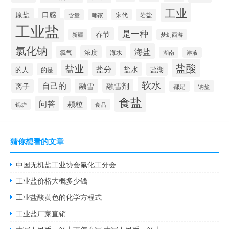
工业
原盐
口感
宋代
岩盐
含量
哪家
工业盐
是一种
春节
新疆
梦幻西游
氯化钠
海盐
浓度
氯气
海水
湖南
溶液
盐酸
盐业
盐分
盐水
的人
盐湖
的是
软水
自己的
融雪
融雪剂
离子
钠盐
都是
食盐
问答
颗粒
锅炉
食品
猜你想看的文章
中国无机盐工业协会氟化工分会
工业盐价格大概多少钱
工业盐酸黄色的化学方程式
工业盐厂家直销