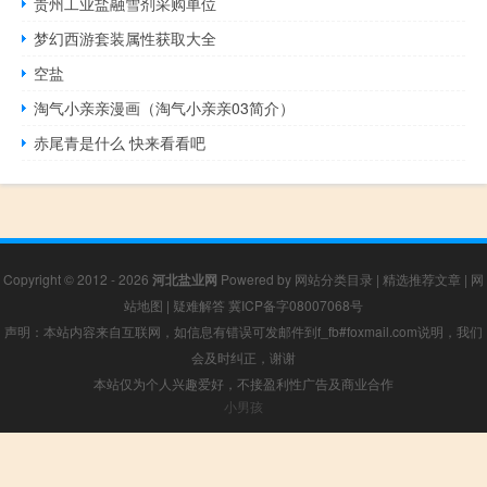
贵州工业盐融雪剂采购单位
梦幻西游套装属性获取大全
空盐
淘气小亲亲漫画（淘气小亲亲03简介）
赤尾青是什么 快来看看吧
Copyright © 2012 - 2026
河北盐业网
Powered by
网站分类目录
|
精选推荐文章
|
网
站地图
|
疑难解答
冀ICP备字08007068号
声明：本站内容来自互联网，如信息有错误可发邮件到f_fb#foxmail.com说明，我们
会及时纠正，谢谢
本站仅为个人兴趣爱好，不接盈利性广告及商业合作
小男孩