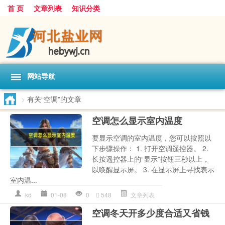
首 页
文章列表
知识分类
网站导航
>
有关“空调”的文章
空调怎么显示室内温度
要显示空调的室内温度，您可以按照以
下步骤操作： 1. 打开空调遥控器。 2.
长按遥控器上的“显示”按钮三秒以上，
以唤醒显示屏。 3. 在显示屏上寻找表示
室内温...
kd
01-08
0
548
文章列表
空调冬天开多少度合适又省钱