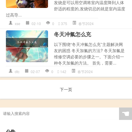
发烧是可以用空调将室内温度降到人体
舒适的程度的,发烧切忌的就是室内温度
过高导...
xse
02-10
0
375
春节2024
冬天冲氟怎么充
以下围绕“冬天冲氟怎么充”主题解决网
友的困惑 冬天加氟的方法? 冬天加氟是
维修空调必要的步骤之一。下面介绍一
种冬天加氟的方法。 首先，需要...
dtc
02-07
0
142
春节2024
下一页
☚
公告