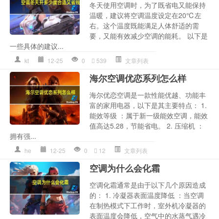
冬天使用空调时，为了既省电又能保持
温暖，建议将空调温度设定在20℃左
右。这个温度既能满足人体舒适的需
要，又能有效减少空调的能耗。 以下是
一些具体的建议...
kt
12-25
0
539
文章列表
海尔空调优恋系列怎么样
海尔优恋空调是一款性能优越、功能丰
富的家用电器，以下是其主要特点： 1.
能效等级 ：属于新一级能效空调，能效
值高达5.28，节能省电。 2. 压缩机 ：
拥有强...
he
12-25
0
12
文章列表
空调为什么会化霜
空调化霜通常是由于以下几个原因造成
的： 1. 冷凝器表面温度降低 ：当空调
在制热模式下工作时，室外机冷凝器的
表面温度会降低，空气中的水蒸气遇冷