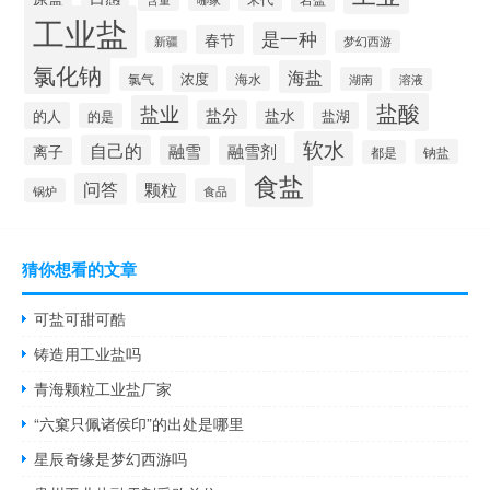
工业盐
是一种
春节
新疆
梦幻西游
氯化钠
海盐
浓度
氯气
海水
湖南
溶液
盐酸
盐业
盐分
盐水
的人
盐湖
的是
软水
自己的
融雪
融雪剂
离子
钠盐
都是
食盐
问答
颗粒
锅炉
食品
猜你想看的文章
可盐可甜可酷
铸造用工业盐吗
青海颗粒工业盐厂家
“六窠只佩诸侯印”的出处是哪里
星辰奇缘是梦幻西游吗