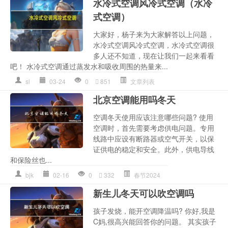
水冷式空调风冷式空调（水冷
式空调）
大家好，杨子来为大家解答以上问题，
水冷式空调风冷式空调，水冷式空调很
多人还不知道，现在让我们一起来看看
吧！ 水冷式空调通过蒸发水和吸收周围的热量来...
sl
03-24
0
851
文章列表
北京空调能用吗冬天
空调冬天使用应该注意哪些问题? 使用
空调时，首先需要考虑供电问题。专用
线路中应设有断路器或空气开关，以保
证供电的稳定和安全。此外，供电导线
和保险丝也...
bjk
02-16
0
332
春节2024
新生儿冬天可以吹空调吗
孩子发烧，能开空调降温吗? 你好,我是
C妈,很高兴能回答你的问题。 其实孩子