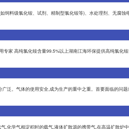
(如饲料级氯化铵、试剂、精制型氯化铵等)、水处理剂、无腐蚀
专家 高纯氯化铵含量99.5%以上湖南江海环保提供高纯氯化铵
分广泛。气体的使用安全,成为生产的重中之重。首要面临的问题
气,化学气相淀积时的载气,液体扩散源的携带气,在高温扩散炉