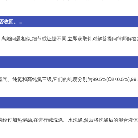
回。...
离婚问题相似,细节或证据不同,立即获取针对解答提问律师解答
高纯氮三级,它们的纯度分别为99.5%(O2≤0.5%),99.99
磷经过加热熔融,在进行碱洗涤、水洗涤,然后将洗涤后的混合液