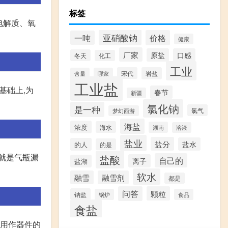
标签
电解质、氧
亚硝酸钠
价格
一吨
健康
厂家
原盐
口感
冬天
化工
工业
宋代
岩盐
含量
哪家
工业盐
基础上,为
春节
新疆
氯化钠
是一种
氯气
梦幻西游
海盐
浓度
海水
湖南
溶液
盐业
盐分
盐水
的人
的是
就是气瓶漏
盐酸
自己的
离子
盐湖
软水
融雪
融雪剂
都是
问答
颗粒
钠盐
锅炉
食品
食盐
中用作器件的