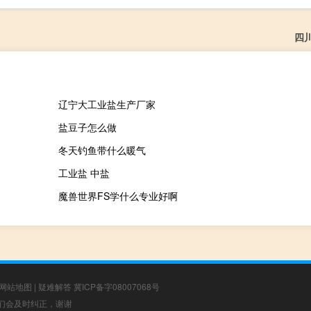
四
辽宁大工业盐生产厂家
盐豆子怎么做
冬天钓鱼带什么暖气
工业盐 中盐
魔兽世界FS学什么专业好啊
网站地图
|
疑难解答
冀ICP备字08007068号
，我们会及时纠正，谢谢