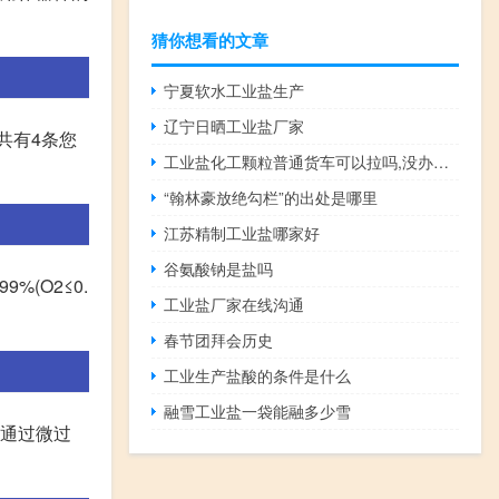
猜你想看的文章
宁夏软水工业盐生产
辽宁日晒工业盐厂家
共有4条您
工业盐化工颗粒普通货车可以拉吗,没办通行证
“翰林豪放绝勾栏”的出处是哪里
江苏精制工业盐哪家好
谷氨酸钠是盐吗
%(O2≤0.
工业盐厂家在线沟通
春节团拜会历史
工业生产盐酸的条件是什么
融雪工业盐一袋能融多少雪
体通过微过