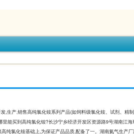
发,生产,销售高纯氯化铵系列产品(如饲料级氯化铵、试剂、精
哪里能买到高纯氯化铵?长沙宁乡经济开发区资源路9号湖南江海
提供高纯氯化铵基础上,为保证产品品质,配备了一。湖南氦气生产