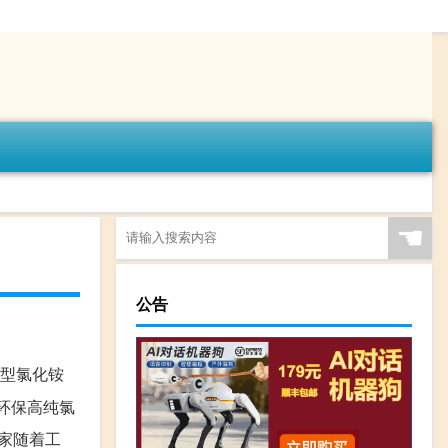
☚
公告
制型氯化铵
环保高纯氯
厂家随着工