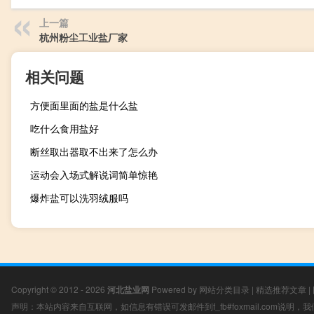
上一篇
杭州粉尘工业盐厂家
相关问题
方便面里面的盐是什么盐
吃什么食用盐好
断丝取出器取不出来了怎么办
运动会入场式解说词简单惊艳
爆炸盐可以洗羽绒服吗
Copyright © 2012 - 2026
河北盐业网
Powered by
网站分类目录
|
精选推荐文章
|
声明：本站内容来自互联网，如信息有错误可发邮件到f_fb#foxmail.com说明