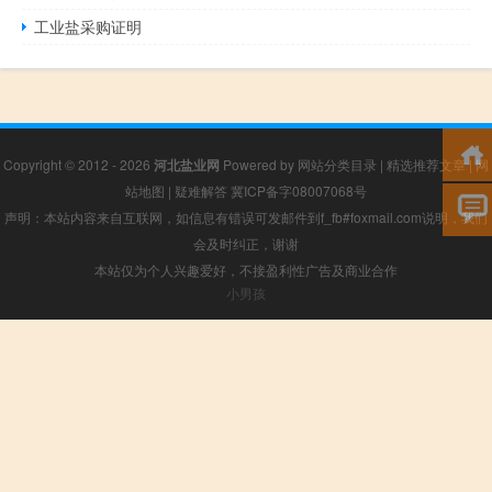
工业盐采购证明
Copyright © 2012 - 2026
河北盐业网
Powered by
网站分类目录
|
精选推荐文章
|
网
站地图
|
疑难解答
冀ICP备字08007068号
声明：本站内容来自互联网，如信息有错误可发邮件到f_fb#foxmail.com说明，我们
会及时纠正，谢谢
本站仅为个人兴趣爱好，不接盈利性广告及商业合作
小男孩