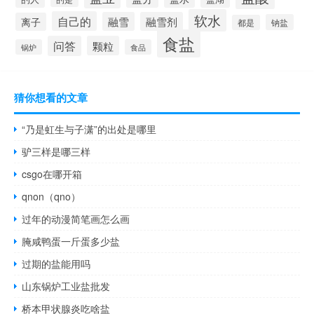
软水
自己的
融雪
融雪剂
离子
钠盐
都是
食盐
问答
颗粒
锅炉
食品
猜你想看的文章
“乃是虹生与子潇”的出处是哪里
驴三样是哪三样
csgo在哪开箱
qnon（qno）
过年的动漫简笔画怎么画
腌咸鸭蛋一斤蛋多少盐
过期的盐能用吗
山东锅炉工业盐批发
桥本甲状腺炎吃啥盐