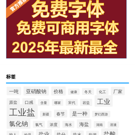
标签
亚硝酸钠
价格
一吨
厂家
冬天
化工
健康
工业
原盐
口感
宋代
岩盐
含量
哪家
工业盐
是一种
春节
新疆
梦幻西游
氯化钠
海盐
浓度
氯气
海水
湖南
溶液
盐酸
盐业
盐分
盐水
的人
盐湖
的是