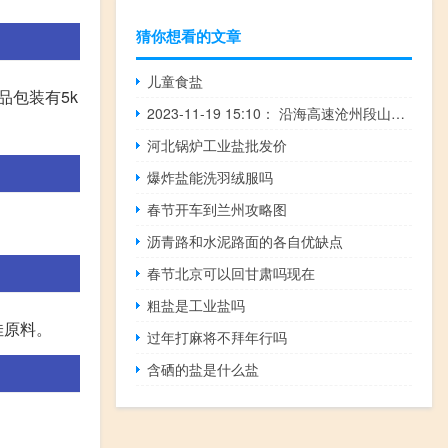
猜你想看的文章
儿童食盐
品包装有5k
2023-11-19 15:10： 沿海高速沧州段山东方向，已于2023年11月19日15时10分恢复正常通行。该路段曾于2023年11月19日07时47分新区北站附近K278至K288处专项养护施工，占用行车道和应急车道。 ​​​
河北锅炉工业盐批发价
爆炸盐能洗羽绒服吗
春节开车到兰州攻略图
。
沥青路和水泥路面的各自优缺点
春节北京可以回甘肃吗现在
粗盐是工业盐吗
佳原料。
过年打麻将不拜年行吗
含硒的盐是什么盐