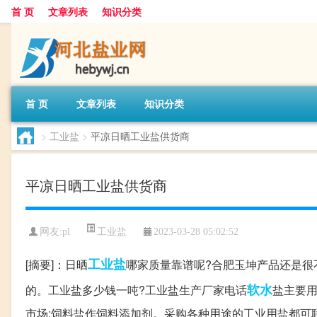
首 页
文章列表
知识分类
首 页
文章列表
知识分类
>
工业盐
>
平凉日晒工业盐供货商
平凉日晒工业盐供货商
工业盐
网友:
pl
2023-03-28 05:02:52
工业盐
[摘要]：日晒
哪家质量靠谱呢?合肥玉坤产品还是很不
软水
的。工业盐多少钱一吨?工业盐生产厂家电话
盐主要用
市场;饲料盐作饲料添加剂。采购各种用途的工业用盐都可联