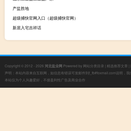
产盐胜地
超级捕快官网入口（超级捕快官网）
新居入宅吉祥话
Copyright © 2012 - 2026
河北盐业网
Powered by
网站分类目录
|
精选推荐文章
|
声明：本站内容来自互联网，如信息有错误可发邮件到f_fb#foxmail.com说明
本站仅为个人兴趣爱好，不接盈利性广告及商业合作