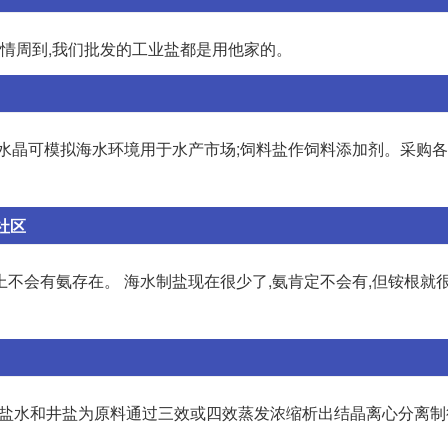
热情周到,我们批发的工业盐都是用他家的。
海水晶可模拟海水环境用于水产市场;饲料盐作饲料添加剂。采购
社区
不会有氨存在。 海水制盐现在很少了,氨肯定不会有,但铵根就很
地下盐水和井盐为原料通过三效或四效蒸发浓缩析出结晶离心分离