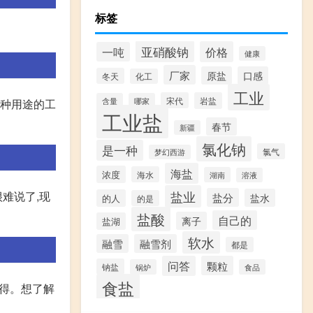
标签
亚硝酸钠
价格
一吨
健康
厂家
原盐
口感
冬天
化工
工业
宋代
岩盐
含量
哪家
各种用途的工
工业盐
春节
新疆
氯化钠
是一种
氯气
梦幻西游
海盐
浓度
海水
湖南
溶液
盐业
难说了,现
盐分
盐水
的人
的是
盐酸
自己的
离子
盐湖
软水
融雪
融雪剂
都是
问答
颗粒
钠盐
锅炉
食品
食盐
制得。想了解