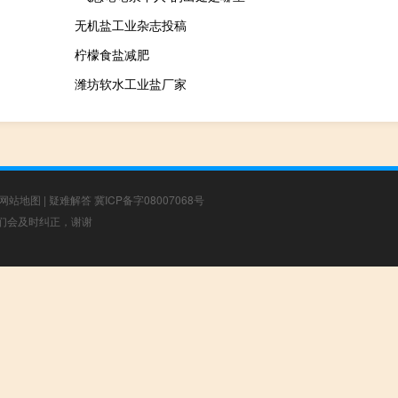
无机盐工业杂志投稿
柠檬食盐减肥
潍坊软水工业盐厂家
网站地图
|
疑难解答
冀ICP备字08007068号
，我们会及时纠正，谢谢