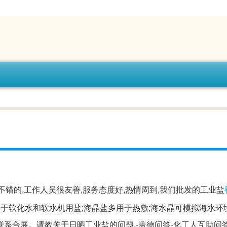
错的,工作人员很友善,服务态度好,热情周到,我们批发的工业盐
于软化水和软水机用盐;海晶盐多用于热敷;海水晶可模拟海水环
系合展。请教关于日晒工业盐的问题.-盖德问答-化工人互助问