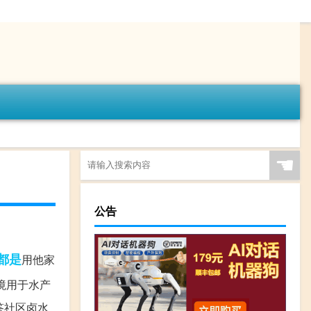
☚
公告
都是
用他家
境用于水产
答社区卤水