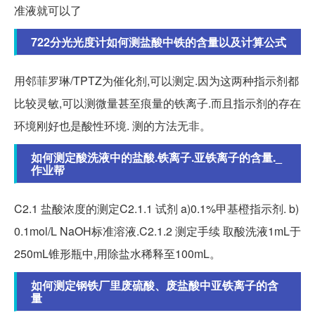
准液就可以了
722分光光度计如何测盐酸中铁的含量以及计算公式
用邻菲罗琳/TPTZ为催化剂,可以测定.因为这两种指示剂都
比较灵敏,可以测微量甚至痕量的铁离子.而且指示剂的存在
环境刚好也是酸性环境. 测的方法无非。
如何测定酸洗液中的盐酸.铁离子.亚铁离子的含量._
作业帮
C2.1 盐酸浓度的测定C2.1.1 试剂 a)0.1%甲基橙指示剂. b)
0.1mol/L NaOH标准溶液.C2.1.2 测定手续 取酸洗液1mL于
250mL锥形瓶中,用除盐水稀释至100mL。
如何测定钢铁厂里废硫酸、废盐酸中亚铁离子的含
量