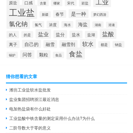
工业
原盐
口感
宋代
岩盐
含量
哪家
工业盐
是一种
春节
新疆
梦幻西游
氯化钠
海盐
浓度
氯气
海水
湖南
溶液
盐酸
盐业
盐分
盐水
的人
盐湖
的是
软水
自己的
融雪
融雪剂
离子
钠盐
都是
食盐
问答
颗粒
锅炉
食品
猜你想看的文章
潍坊工业盐软水盐批发
盐业集团招聘浙江最近消息
电加热盐袋有什么好处
工业盐酸中铁含量的测定采用什么办法?为什么
二阶导数大于零的意义