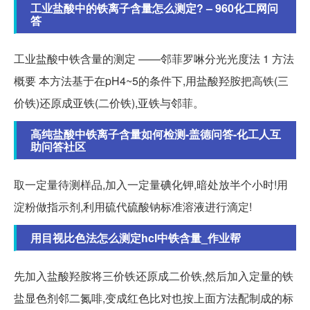
工业盐酸中的铁离子含量怎么测定? – 960化工网问
答
工业盐酸中铁含量的测定 ——邻菲罗啉分光光度法 1 方法
概要 本方法基于在pH4~5的条件下,用盐酸羟胺把高铁(三
价铁)还原成亚铁(二价铁),亚铁与邻菲。
高纯盐酸中铁离子含量如何检测-盖德问答-化工人互
助问答社区
取一定量待测样品,加入一定量碘化钾,暗处放半个小时!用
淀粉做指示剂,利用硫代硫酸钠标准溶液进行滴定!
用目视比色法怎么测定hcl中铁含量_作业帮
先加入盐酸羟胺将三价铁还原成二价铁,然后加入定量的铁
盐显色剂邻二氮啡,变成红色比对也按上面方法配制成的标