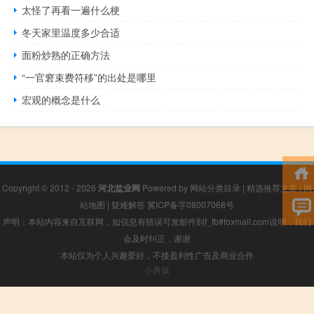
太怪了再看一遍什么梗
冬天家里温度多少合适
面粉炒熟的正确方法
“一官窘束费符移”的出处是哪里
宏观的概念是什么
Copyright © 2012 - 2026
河北盐业网
Powered by
网站分类目录
|
精选推荐文章
|
网
站地图
|
疑难解答
冀ICP备字08007068号
声明：本站内容来自互联网，如信息有错误可发邮件到f_fb#foxmail.com说明，我们
会及时纠正，谢谢
本站仅为个人兴趣爱好，不接盈利性广告及商业合作
小男孩