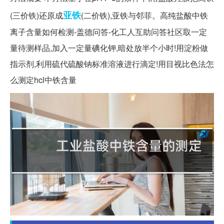
亚铁
(三价铁)还原成
(二价铁),亚铁与邻菲。高纯盐酸中铁
离子含量如何检测-盖德问答-化工人互助问答社区取一定
量待测样品,加入一定量碘化钾,暗处放半个小时!用淀粉做
指示剂,利用硫代硫酸钠标准溶液进行滴定!用目视比色法怎
么测定hcl中铁含量