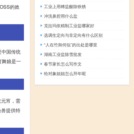
工业上用稀盐酸除铁锈
OSS的效
冲洗鼻腔用什么盐
克拉玛依精制工业盐哪家好
选调生定向与非定向有什么区别
“人在竹舆何似”的出处是哪里
是中国传统
湖南工业盐除雪批发
灯舞娘是一
春节家长怎么写作文
给对象姐姐怎么拜年呢
吃元宵，需
唤兽提供特