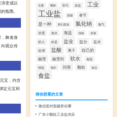
工业
慢演变成以
宋代
岩盐
含量
哪家
工业盐
圆的氛围。
春节
新疆
氯化钠
是一种
氯气
梦幻西游
海盐
浓度
海水
湖南
溶液
时，舞者身
盐业
盐分
盐水
的人
的是
，向观众传
盐酸
自己的
离子
盐湖
软水
融雪
融雪剂
都是
问答
颗粒
钠盐
锅炉
食品
食盐
0元宝，内含
用绑定元宝和
猜你想看的文章
微信面对面建群在哪
广东小颗粒工业盐供应