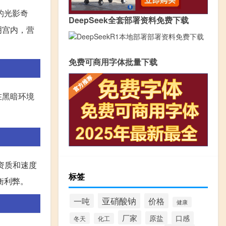
的光影奇
DeepSeek全套部署资料免费下载
明宫内，营
免费可商用字体批量下载
在黑暗环境
资质和速度
标签
衡利弊。
亚硝酸钠
价格
一吨
健康
厂家
原盐
口感
冬天
化工