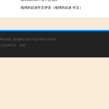
地球的自述作文评语（地球的自述 作文）
网站地图
|
疑难解答
冀ICP备字08007068号
，我们会及时纠正，谢谢