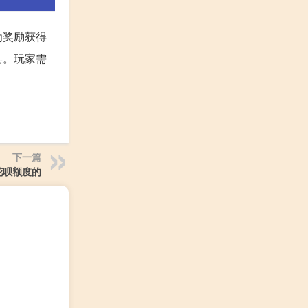
为奖励获得
具。玩家需
下一篇
花呗额度的