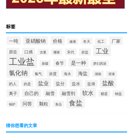
标签
亚硝酸钠
价格
一吨
厂家
冬天
化工
健康
工业
原盐
口感
宋代
岩盐
含量
哪家
工业盐
是一种
春节
新疆
梦幻西游
氯化钠
海盐
浓度
氯气
海水
湖南
溶液
盐酸
盐业
盐分
盐水
的人
盐湖
的是
软水
自己的
融雪
融雪剂
离子
钠盐
都是
食盐
问答
颗粒
锅炉
食品
猜你想看的文章