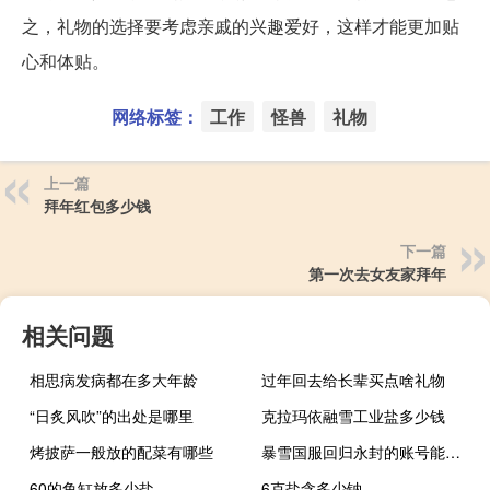
之，礼物的选择要考虑亲戚的兴趣爱好，这样才能更加贴
心和体贴。
网络标签：
工作
怪兽
礼物
上一篇
拜年红包多少钱
下一篇
第一次去女友家拜年
相关问题
相思病发病都在多大年龄
过年回去给长辈买点啥礼物
“日炙风吹”的出处是哪里
克拉玛依融雪工业盐多少钱
烤披萨一般放的配菜有哪些
暴雪国服回归永封的账号能回来吗 暴雪国服回归消息最新
60的鱼缸放多少盐
6克盐含多少钠