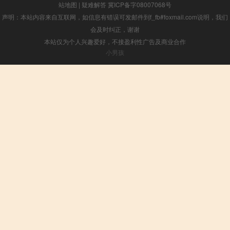
站地图
|
疑难解答
冀ICP备字08007068号
声明：本站内容来自互联网，如信息有错误可发邮件到f_fb#foxmail.com说明，我们
会及时纠正，谢谢
本站仅为个人兴趣爱好，不接盈利性广告及商业合作
小男孩