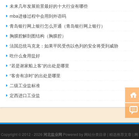
未来几年发展前景最好的十大行业有哪些
mba进修过程中会用到外语吗
青岛银行网上银行怎么开通（青岛银行网上银行）
胸膜腔解剖图结构（胸膜腔）
法国总统马克龙：如果平民受伤以色列的安全将受到威胁
吃什么食用盐好
“若是谢家船上客”的出处是哪里
“客舍有凉时”的出处是哪里
二级工业盐标准
定西进口工业盐
Copyright © 2012 - 2026
河北盐业网
Powered by
网站分类目录
|
精选推荐文章
|
网