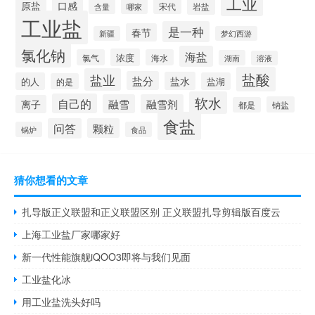
工业
原盐
口感
宋代
岩盐
含量
哪家
工业盐
是一种
春节
新疆
梦幻西游
氯化钠
海盐
浓度
氯气
海水
湖南
溶液
盐酸
盐业
盐分
盐水
的人
盐湖
的是
软水
自己的
融雪
融雪剂
离子
钠盐
都是
食盐
问答
颗粒
锅炉
食品
猜你想看的文章
扎导版正义联盟和正义联盟区别 正义联盟扎导剪辑版百度云
上海工业盐厂家哪家好
新一代性能旗舰iQOO3即将与我们见面
工业盐化冰
用工业盐洗头好吗