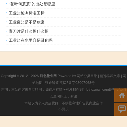
“花叶何蓑蓑”的出处是哪里
工业盐检测标准国标
工业废盐是不是危废
寄刀片是什么梗什么梗
工业盐在水里容易融化吗
Copyright © 2012 - 2026
河北盐业网
Powered by
网站分类目录
|
精选推荐文章
|
网
站地图
|
疑难解答
冀ICP备字08007068号
声明：本站内容来自互联网，如信息有错误可发邮件到f_fb#foxmail.com说明，我们
会及时纠正，谢谢
本站仅为个人兴趣爱好，不接盈利性广告及商业合作
小男孩