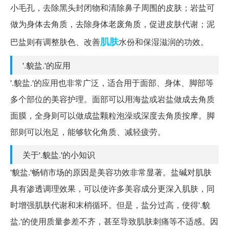
小毛孔，去除黑头封闭物和清除鼻子周围的皮肤；岩盐可
做为身体去角质，去除身体老废角质，促进皮肤代谢；泥
肌肤
巴盐则有调整肤色、改善
水份和保湿滋润的功效。
'.貌盐.'的应用
'.貌盐.'的应用也非常广泛，适合用于面部、身体、脚部等
多个部位的美容护理。面部可以用海盐或岩盐做成去角质
面膜，全身则可以做成盐颗粒泡澡或深度去角质按摩。脚
部则可以泡足，能够软化角质、减轻疲劳。
关于'.貌盐.'的小知识
'貌盐.'畅销市场的原因是美容功效非常显著。盐碱对肌肤
具有渗透调理效果，可以使许多美容成分更深入肌肤，同
时增强肌肤代谢和末梢循环。但是，盐分过高，使得'.貌
盐.'的使用质量参差不齐，甚至导致肌肤刺痛等不适感。因