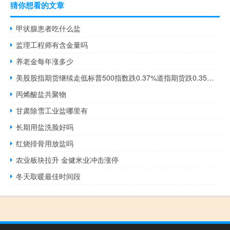
猜你想看的文章
甲状腺患者吃什么盐
监理工程师有含金量吗
养老金每年涨多少
美股股指期货继续走低标普500指数跌0.37%道指期货跌0.35%纳指期货跌0.39%此前10年期美债收益率再度触及5%关口
丙烯酸盐共聚物
甘肃除雪工业盐哪里有
长期用盐洗脸好吗
红烧排骨用放盐吗
农业板块拉升 金健米业冲击涨停
冬天取暖最佳时间段