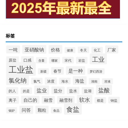
标签
亚硝酸钠
价格
一吨
厂家
冬天
化工
健康
工业
原盐
口感
宋代
岩盐
含量
哪家
工业盐
是一种
春节
新疆
梦幻西游
氯化钠
海盐
浓度
氯气
海水
湖南
溶液
盐酸
盐业
盐分
盐水
的人
盐湖
的是
软水
自己的
融雪
融雪剂
离子
钠盐
都是
食盐
问答
颗粒
锅炉
食品