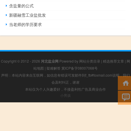
含盐量的公式
新疆融雪工业盐批发
当老师的学历要求
Copyright © 2012 - 2026
河北盐业网
Powered by
网站分类目录
|
精选推荐文章
|
网
站地图
|
疑难解答
冀ICP备字08007068号
声明：本站内容来自互联网，如信息有错误可发邮件到f_fb#foxmail.com说明，我们
会及时纠正，谢谢
本站仅为个人兴趣爱好，不接盈利性广告及商业合作
小男孩