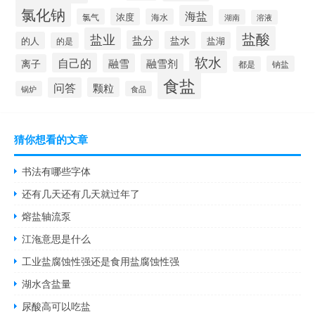
氯化钠
海盐
浓度
氯气
海水
湖南
溶液
盐酸
盐业
盐分
盐水
的人
盐湖
的是
软水
自己的
融雪
融雪剂
离子
钠盐
都是
食盐
问答
颗粒
锅炉
食品
猜你想看的文章
书法有哪些字体
还有几天还有几天就过年了
熔盐轴流泵
江沲意思是什么
工业盐腐蚀性强还是食用盐腐蚀性强
湖水含盐量
尿酸高可以吃盐