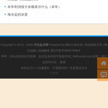
本年利润借方余额表示什么（本年）
海水盐的浓度
Copyright © 2012 - 2026
河北盐业网
Powered by
网站分类目录
|
精选推荐文章
|
网
站地图
|
疑难解答
冀ICP备字08007068号
声明：本站内容来自互联网，如信息有错误可发邮件到f_fb#foxmail.com说明，我们
会及时纠正，谢谢
本站仅为个人兴趣爱好，不接盈利性广告及商业合作
小男孩