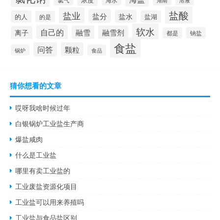
湖南
溶液
盐酸
盐业
盐分
盐水
的人
盐湖
的是
软水
自己的
融雪
融雪剂
离子
钠盐
都是
食盐
问答
颗粒
锅炉
食品
猜你想看的文章
哎呀我啥时候过年
白银锅炉工业盐生产商
爆盐咸肉
什么是工业盐
哪里有卖工业盐的
工业废盐资源化项目
工业盐可以用来养殖吗
工业盐与食品盐区别