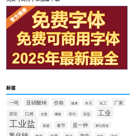
标签
亚硝酸钠
价格
一吨
厂家
冬天
化工
健康
工业
原盐
口感
宋代
岩盐
含量
哪家
工业盐
是一种
春节
新疆
梦幻西游
氯化钠
海盐
浓度
氯气
海水