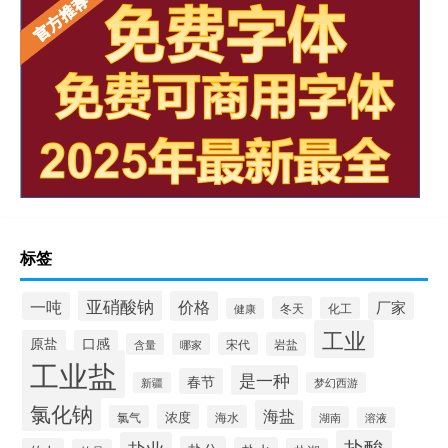
标签
亚硝酸钠
价格
一吨
厂家
冬天
化工
健康
工业
原盐
口感
宋代
岩盐
含量
哪家
工业盐
是一种
春节
新疆
梦幻西游
氯化钠
海盐
浓度
氯气
海水
湖南
溶液
盐酸