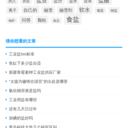
盐业
盐分
盐水
的人
盐湖
的是
软水
自己的
融雪
融雪剂
离子
钠盐
都是
食盐
问答
颗粒
锅炉
食品
猜你想看的文章
工业盐toc标准
鱼缸下多少盐合适
新疆青霉素钾工业盐供应厂家
“太簇为徽猗欤禖宫”的出处是哪里
氯化铜溶液是盐吗
工业用盐有哪些
还有几天日过年
加碘的盐好吗
青岛科技大学几个校区区别