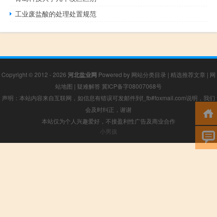
工业废盐酸的处理处置规范
Copyright © 2012 - 2026
河北盐业网
Powered by
网站分类目录
|
精选推荐文章
|
网
站地图
|
疑难解答
冀ICP备字08007068号
声明：本站内容来自互联网，如信息有错误可发邮件到f_fb#foxmail.com说明，我们
会及时纠正，谢谢
本站仅为个人兴趣爱好，不接盈利性广告及商业合作
小男孩