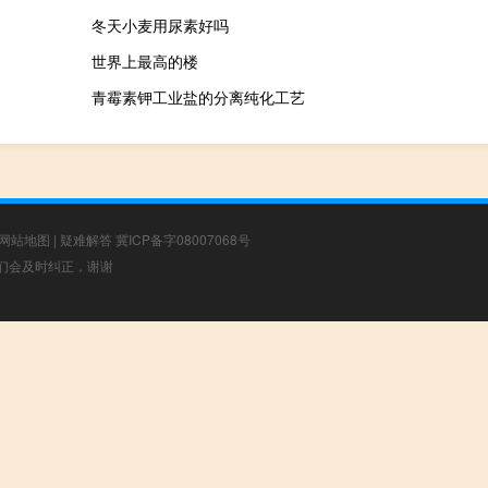
冬天小麦用尿素好吗
世界上最高的楼
青霉素钾工业盐的分离纯化工艺
网站地图
|
疑难解答
冀ICP备字08007068号
，我们会及时纠正，谢谢