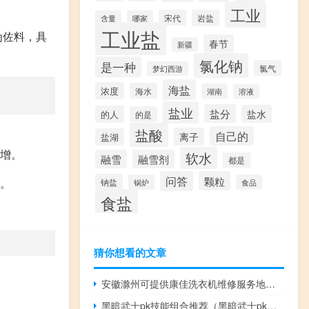
工业
宋代
岩盐
含量
哪家
工业盐
为佐料，具
春节
新疆
氯化钠
是一种
氯气
梦幻西游
海盐
浓度
海水
湖南
溶液
盐业
盐分
盐水
的人
的是
盐酸
自己的
离子
盐湖
大增。
软水
融雪
融雪剂
都是
问答
颗粒
力。
钠盐
锅炉
食品
食盐
猜你想看的文章
安徽滁州可提供康佳洗衣机维修服务地址在哪
黑暗武士pk技能组合推荐（黑暗武士pk技能组合）