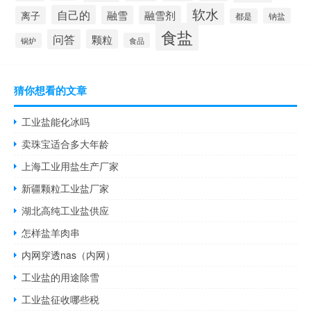
软水
自己的
融雪
融雪剂
离子
钠盐
都是
食盐
问答
颗粒
锅炉
食品
猜你想看的文章
工业盐能化冰吗
卖珠宝适合多大年龄
上海工业用盐生产厂家
新疆颗粒工业盐厂家
湖北高纯工业盐供应
怎样盐羊肉串
内网穿透nas（内网）
工业盐的用途除雪
工业盐征收哪些税