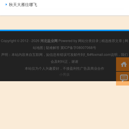
秋天大雁往哪飞
Copyright © 2012 - 2026
河北盐业网
Powered by
网站分类目录
|
精选推荐文章
|
网
站地图
|
疑难解答
冀ICP备字08007068号
声明：本站内容来自互联网，如信息有错误可发邮件到f_fb#foxmail.com说明，我们
会及时纠正，谢谢
本站仅为个人兴趣爱好，不接盈利性广告及商业合作
小男孩