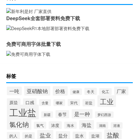
DeepSeek全套部署资料免费下载
免费可商用字体批量下载
标签
亚硝酸钠
价格
一吨
厂家
冬天
化工
健康
工业
原盐
口感
宋代
岩盐
含量
哪家
工业盐
是一种
春节
新疆
梦幻西游
氯化钠
海盐
浓度
氯气
海水
湖南
溶液
盐酸
盐业
盐分
盐水
的人
盐湖
的是