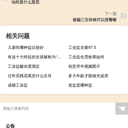
仙经是什么意思
下一篇
被骗三百块钱可以报警嘛
相关问题
儿童吃哪种盐比较好
工业盐含量97.5
有这十大特征的女孩被称为“妈宝女”，兄弟，娶不娶你自己看着办什么梗
工业盐化雪效果如何
工业盐酸浓度测定
创意拜年视频图片
过年买桃花寓意什么生肖
多大年龄才能做光波房
成都工业盐
老盐是哪种盐
☚
公告