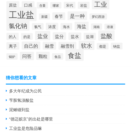
工业
原盐
口感
宋代
岩盐
含量
哪家
工业盐
是一种
春节
新疆
梦幻西游
氯化钠
海盐
浓度
氯气
海水
湖南
溶液
盐酸
盐业
盐分
盐水
的人
盐湖
的是
软水
自己的
融雪
融雪剂
离子
钠盐
都是
食盐
问答
颗粒
锅炉
食品
猜你想看的文章
多大年纪成为公民
苄胺氢溴酸盐
泥鳅碰到盐
“德迈嫔京”的出处是哪里
工业盐是危险品嘛