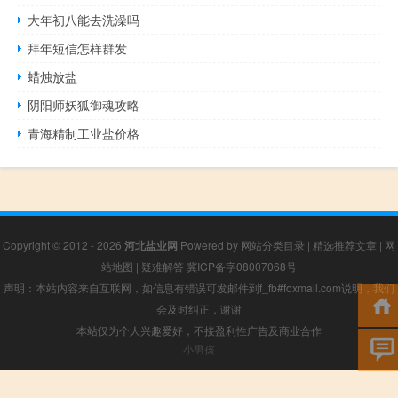
大年初八能去洗澡吗
拜年短信怎样群发
蜡烛放盐
阴阳师妖狐御魂攻略
青海精制工业盐价格
Copyright © 2012 - 2026
河北盐业网
Powered by
网站分类目录
|
精选推荐文章
|
网
站地图
|
疑难解答
冀ICP备字08007068号
声明：本站内容来自互联网，如信息有错误可发邮件到f_fb#foxmail.com说明，我们
会及时纠正，谢谢
本站仅为个人兴趣爱好，不接盈利性广告及商业合作
小男孩