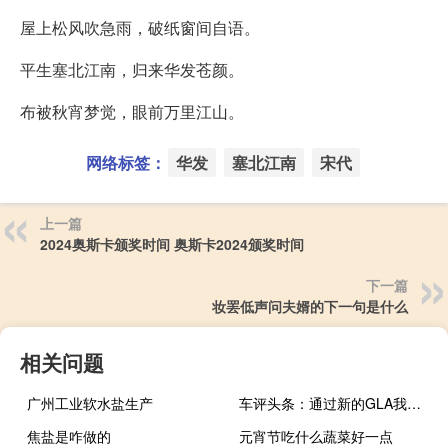
屋上松风吹急雨，破纸窗间自语。
平生塞北江南，归来华发苍颜。
布被秋宵梦觉，眼前万里江山。
网络标签：
华发
塞北江南
宋代
上一篇
2024奥斯卡颁奖时间 奥斯卡2024颁奖时间
下一篇
妆罢低声问夫婿的下一句是什么
相关问题
广州工业软水盐生产
车评头条：通过新的GLA我们将为奔驰打开紧凑型SUV细分市场
焦盐是咋做的
元宵节吃什么蔬菜好一点