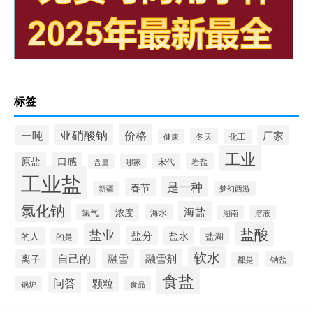
标签
亚硝酸钠
价格
一吨
厂家
冬天
化工
健康
工业
原盐
口感
宋代
岩盐
含量
哪家
工业盐
是一种
春节
新疆
梦幻西游
氯化钠
海盐
浓度
氯气
海水
湖南
溶液
盐酸
盐业
盐分
盐水
的人
盐湖
的是
软水
自己的
融雪
融雪剂
离子
钠盐
都是
食盐
问答
颗粒
锅炉
食品