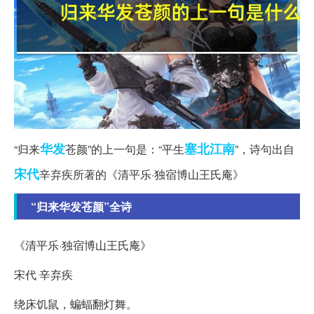
华发
塞北江南
“归来
苍颜”的上一句是：“平生
”，诗句出自
宋代
辛弃疾所著的《清平乐·独宿博山王氏庵》
“归来华发苍颜”全诗
《清平乐·独宿博山王氏庵》
宋代 辛弃疾
绕床饥鼠，蝙蝠翻灯舞。