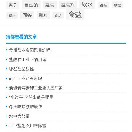
软水
自己的
融雪
融雪剂
离子
钠盐
都是
食盐
问答
颗粒
锅炉
食品
猜你想看的文章
贵州盐业集团题目难吗
盐酸在工业上的用途
哪些盐呈酸性
副产工业盐有毒吗
新疆青霉素钾工业盐供应厂家
“水边亭小”的出处是哪里
冬天吃啥减肥最快
水中含盐量
工业盐怎么用来除雪