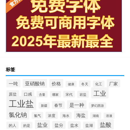
标签
亚硝酸钠
价格
一吨
厂家
冬天
化工
健康
工业
原盐
口感
宋代
岩盐
含量
哪家
工业盐
是一种
春节
新疆
梦幻西游
氯化钠
海盐
浓度
氯气
海水
湖南
溶液
盐酸
盐业
盐分
盐水
的人
盐湖
的是