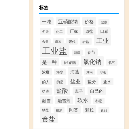
标签
亚硝酸钠
价格
一吨
健康
厂家
原盐
口感
冬天
化工
工业
宋代
岩盐
含量
哪家
工业盐
春节
新疆
氯化钠
是一种
氯气
梦幻西游
海盐
浓度
海水
湖南
溶液
盐业
盐分
盐水
的人
的是
盐酸
自己的
离子
盐湖
软水
融雪
融雪剂
都是
问答
颗粒
钠盐
锅炉
食品
食盐