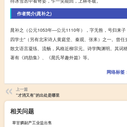
待冰雪丛中看奇姿，乍一笑能回，上林冬暖。
作者简介(晁补之)
晁补之（公元1053年—公元1110年），字无咎，号归来
四学士”（另有北宋诗人黄庭坚、秦观、张耒）之一。曾任
散文语言凝练、流畅，风格近柳宗元。诗学陶渊明。其词
著有《鸡肋集》、《晁氏琴趣外篇》等。
网络标签
上一篇
“才消又有”的出处是哪里
相关问题
草甘膦副产工业盐出售