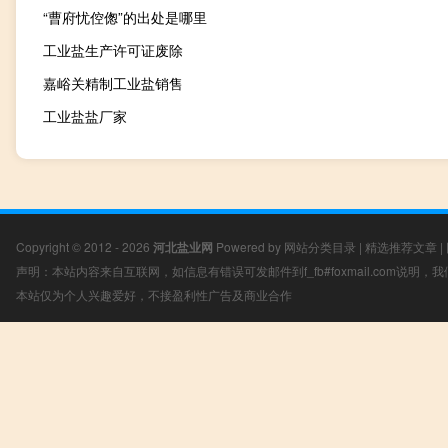
“曹府忧倥偬”的出处是哪里
工业盐生产许可证废除
嘉峪关精制工业盐销售
工业盐盐厂家
Copyright © 2012 - 2026
河北盐业网
Powered by
网站分类目录
|
精选推荐文章
|
声明：本站内容来自互联网，如信息有错误可发邮件到f_fb#foxmail.com说明
本站仅为个人兴趣爱好，不接盈利性广告及商业合作