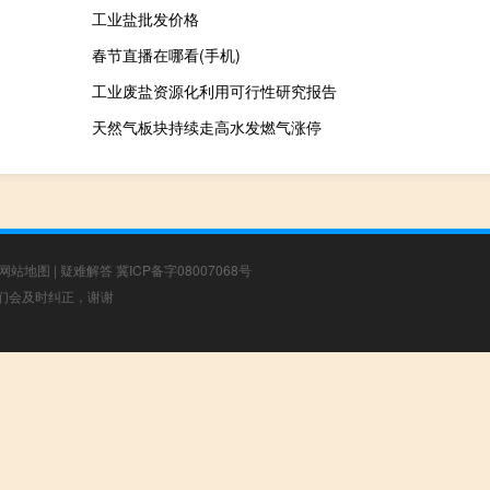
工业盐批发价格
春节直播在哪看(手机)
工业废盐资源化利用可行性研究报告
天然气板块持续走高水发燃气涨停
网站地图
|
疑难解答
冀ICP备字08007068号
，我们会及时纠正，谢谢