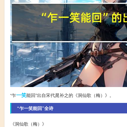
一笑
“乍
能回”出自宋代晁补之的《洞仙歌（梅）》。
“乍一笑能回”全诗
《洞仙歌（梅）》