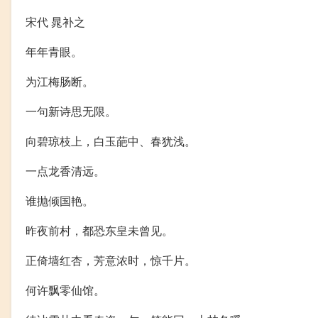
宋代 晁补之
年年青眼。
为江梅肠断。
一句新诗思无限。
向碧琼枝上，白玉葩中、春犹浅。
一点龙香清远。
谁抛倾国艳。
昨夜前村，都恐东皇未曾见。
正倚墙红杏，芳意浓时，惊千片。
何许飘零仙馆。