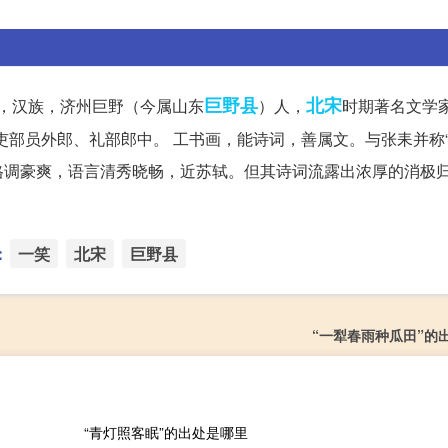
巨野县
北宋
子，汉族，济州巨野（今属山东
）人，
时期著名文学家
吏部员外郎、礼部郎中。 工书画，能诗词，善属文。与张耒并称“
格调豪爽，语言清秀晓畅，近苏轼。但其诗词流露出浓厚的消极
：
一笑
北宋
巨野县
“一犁春雨种瓜田”的
“青灯照客眠”的出处是哪里