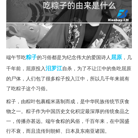
粽子
屈原
端午节吃
的习俗都是为纪念伟大的爱国诗人
，几
汨罗江
千年前，屈原投入
自杀，为了不让江中的鱼吃屈原
的尸体，人们包了很多粽子投入江中，所以几千年来就有
了吃粽子这个习俗。
粽子，由粽叶包裹糯米蒸制而成，是中华民族传统节庆食
物之一。粽子作为中国历史文化积淀最深厚的传统食品之
一，传播亦甚远。端午食粽的风俗，千百年来，在中国盛
行不衰，而且流传到朝鲜、日本及东南亚诸国。