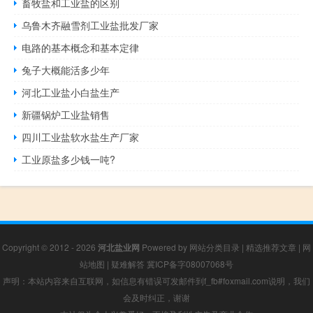
畜牧盐和工业盐的区别
乌鲁木齐融雪剂工业盐批发厂家
电路的基本概念和基本定律
兔子大概能活多少年
河北工业盐小白盐生产
新疆锅炉工业盐销售
四川工业盐软水盐生产厂家
工业原盐多少钱一吨?
Copyright © 2012 - 2026
河北盐业网
Powered by
网站分类目录
|
精选推荐文章
|
网
站地图
|
疑难解答
冀ICP备字08007068号
声明：本站内容来自互联网，如信息有错误可发邮件到f_fb#foxmail.com说明，我们
会及时纠正，谢谢