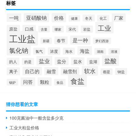
标签
亚硝酸钠
价格
一吨
厂家
冬天
化工
健康
工业
原盐
口感
宋代
岩盐
含量
哪家
工业盐
是一种
春节
新疆
梦幻西游
氯化钠
海盐
浓度
氯气
海水
湖南
溶液
盐酸
盐业
盐分
盐水
的人
盐湖
的是
软水
自己的
融雪
融雪剂
离子
钠盐
都是
食盐
问答
颗粒
锅炉
食品
猜你想看的文章
100克酱油中一般含盐多少克
工业大粒盐价格