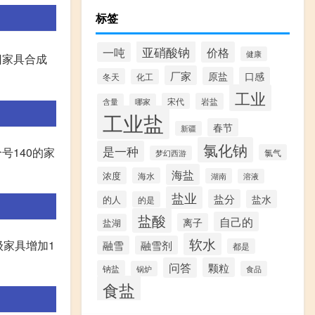
标签
亚硝酸钠
价格
一吨
健康
旧家具合成
厂家
原盐
口感
冬天
化工
工业
宋代
岩盐
含量
哪家
工业盐
春节
新疆
氯化钠
是一种
号140的家
氯气
梦幻西游
海盐
浓度
海水
湖南
溶液
盐业
盐分
盐水
的人
的是
盐酸
自己的
离子
盐湖
软水
级家具增加1
融雪
融雪剂
都是
问答
颗粒
钠盐
锅炉
食品
食盐