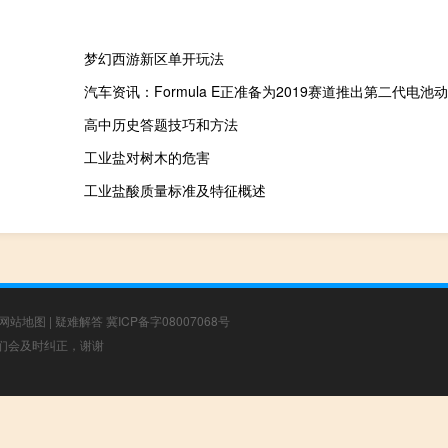
梦幻西游新区单开玩法
汽车资讯：Formula E正准备为2019赛道推出第二代电池
高中历史答题技巧和方法
工业盐对树木的危害
工业盐酸质量标准及特征概述
网站地图
|
疑难解答
冀ICP备字08007068号
，我们会及时纠正，谢谢