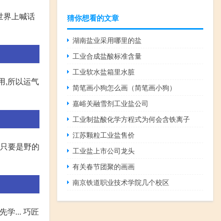
世界上喊话
猜你想看的文章
湖南盐业采用哪里的盐
工业合成盐酸标准含量
工业软水盐箱里水脏
用,所以运气
简笔画小狗怎么画（简笔画小狗）
嘉峪关融雪剂工业盐公司
工业制盐酸化学方程式为何会含铁离子
江苏颗粒工业盐售价
能只要是野的
工业盐上市公司龙头
有关春节团聚的画画
南京铁道职业技术学院几个校区
... 巧匠