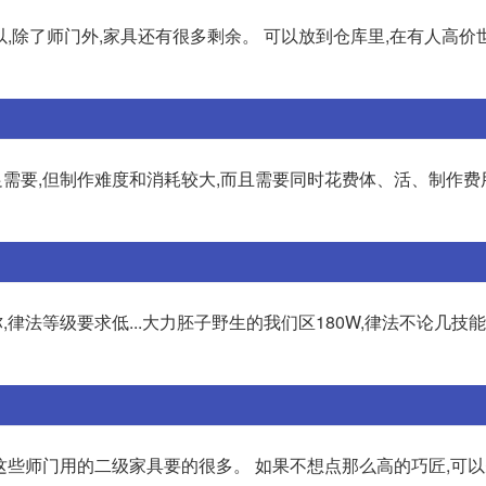
以,除了师门外,家具还有很多剩余。 可以放到仓库里,在有人高价
足需要,但制作难度和消耗较大,而且需要同时花费体、活、制作费
,律法等级要求低...大力胚子野生的我们区180W,律法不论几技
这些师门用的二级家具要的很多。 如果不想点那么高的巧匠,可以先学