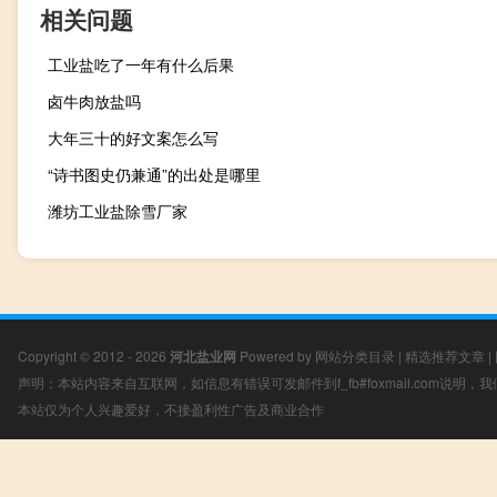
相关问题
工业盐吃了一年有什么后果
卤牛肉放盐吗
大年三十的好文案怎么写
“诗书图史仍兼通”的出处是哪里
潍坊工业盐除雪厂家
Copyright © 2012 - 2026
河北盐业网
Powered by
网站分类目录
|
精选推荐文章
|
声明：本站内容来自互联网，如信息有错误可发邮件到f_fb#foxmail.com说明
本站仅为个人兴趣爱好，不接盈利性广告及商业合作