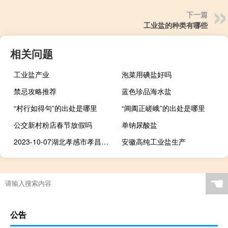
下一篇
工业盐的种类有哪些
相关问题
工业盐产业
泡菜用碘盐好吗
禁忌攻略推荐
蓝色珍品海水盐
“村行如得句”的出处是哪里
“阊阖正嵯峨”的出处是哪里
公交新村粉店春节放假吗
单钠尿酸盐
2023-10-07湖北孝感市孝昌县(松树菌)的报价是多少
安徽高纯工业盐生产
☚
公告