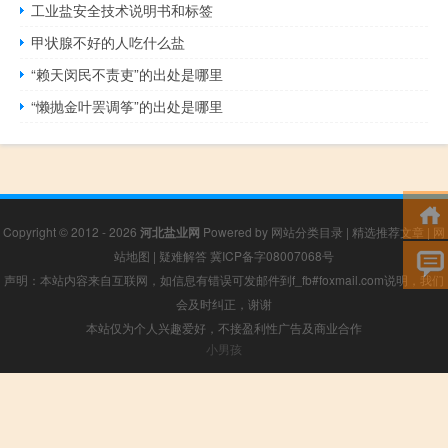
工业盐安全技术说明书和标签
甲状腺不好的人吃什么盐
“赖天闵民不责吏”的出处是哪里
“懒抛金叶罢调筝”的出处是哪里
Copyright © 2012 - 2026
河北盐业网
Powered by
网站分类目录
|
精选推荐文章
|
网
站地图
|
疑难解答
冀ICP备字08007068号
声明：本站内容来自互联网，如信息有错误可发邮件到f_fb#foxmail.com说明，我们
会及时纠正，谢谢
本站仅为个人兴趣爱好，不接盈利性广告及商业合作
小男孩