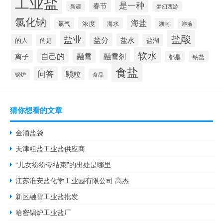
工业盐
是一种
春节
新疆
梦幻西游
氯化钠
海盐
浓度
氯气
海水
湖南
溶液
盐酸
盐业
盐分
盐水
的人
盐湖
的是
软水
自己的
融雪
融雪剂
离子
钠盐
都是
食盐
问答
颗粒
锅炉
食品
猜你想看的文章
金涌盐袋
天津粗盐工业盐供应商
“儿女纷纷夸结束”的出处是哪里
江苏淮安盐化学工业园有限公司 高杰
新区融雪工业盐批发
哈密锅炉工业盐厂