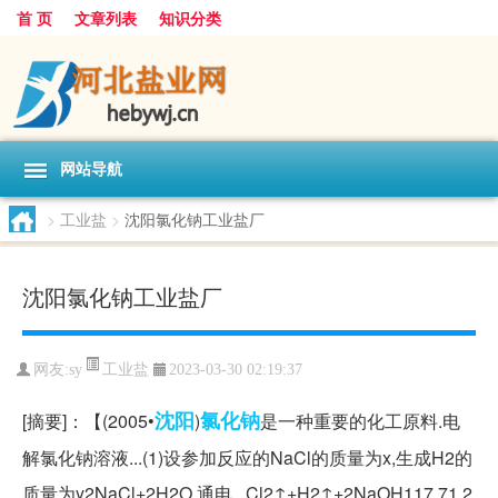
首 页
文章列表
知识分类
网站导航
>
工业盐
>
沈阳氯化钠工业盐厂
沈阳氯化钠工业盐厂
工业盐
网友:
sy
2023-03-30 02:19:37
沈阳
氯化钠
[摘要]：【(2005•
)
是一种重要的化工原料.电
解氯化钠溶液...(1)设参加反应的NaCl的质量为x,生成H2的
质量为y2NaCl+2H2O 通电 . Cl2↑+H2↑+2NaOH117 71 2