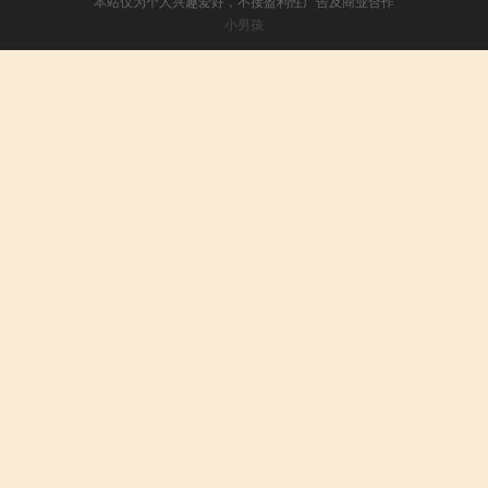
本站仅为个人兴趣爱好，不接盈利性广告及商业合作
小男孩