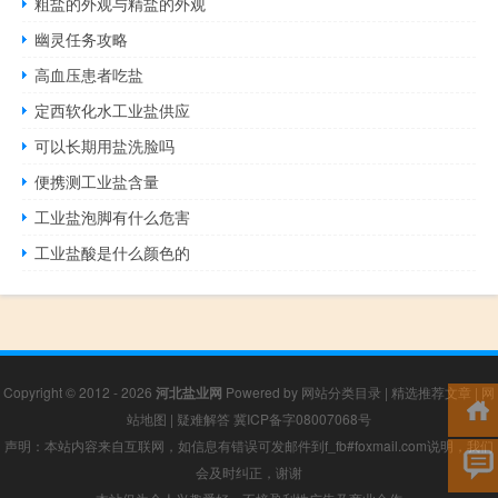
粗盐的外观与精盐的外观
幽灵任务攻略
高血压患者吃盐
定西软化水工业盐供应
可以长期用盐洗脸吗
便携测工业盐含量
工业盐泡脚有什么危害
工业盐酸是什么颜色的
Copyright © 2012 - 2026
河北盐业网
Powered by
网站分类目录
|
精选推荐文章
|
网
站地图
|
疑难解答
冀ICP备字08007068号
声明：本站内容来自互联网，如信息有错误可发邮件到f_fb#foxmail.com说明，我们
会及时纠正，谢谢