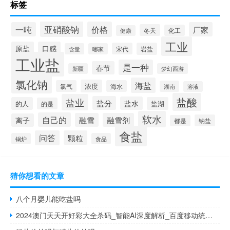
标签
亚硝酸钠
价格
一吨
厂家
冬天
化工
健康
工业
原盐
口感
宋代
岩盐
含量
哪家
工业盐
是一种
春节
新疆
梦幻西游
氯化钠
海盐
浓度
氯气
海水
湖南
溶液
盐酸
盐业
盐分
盐水
的人
盐湖
的是
软水
自己的
融雪
融雪剂
离子
钠盐
都是
食盐
问答
颗粒
锅炉
食品
猜你想看的文章
八个月婴儿能吃盐吗
2024澳门天天开好彩大全杀码_智能AI深度解析_百度移动统计版.23.169