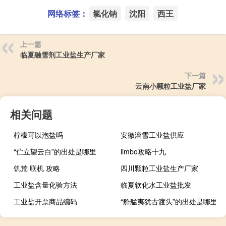
网络标签：
氯化钠
沈阳
西王
上一篇
临夏融雪剂工业盐生产厂家
下一篇
云南小颗粒工业盐厂家
相关问题
柠檬可以泡盐吗
安徽溶雪工业盐供应
“伫立望云白”的出处是哪里
limbo攻略十九
饥荒 联机 攻略
四川颗粒工业盐生产厂家
工业盐含量化验方法
临夏软化水工业盐批发
工业盐开票商品编码
“舴艋夷犹古渡头”的出处是哪里