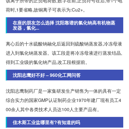
该离子所带的正负电荷数,数字在前,正负符号在后,带1个电
荷时,1要省略,故铜离子可表示为:Cu2+。
在座的朋友怎么选择 沈阳靠谱的氯化钠高有机物蒸
发器，氯化...
离心后的十水硫酸钠融化后返回到硫酸钠蒸发器,冷冻母液
进入到氯化钠蒸发器。该工段是将冷冻母液进行蒸发结晶,
得到工业级的氯化钠产品,改工段根据前。
沈阳志鹰好不好 – 960化工网问答
沈阳志鹰制药厂是一家集研发生产销售为一体的具有一定
综合实力的国家GMP认证制药企业1970年建厂现有员工4
00余人其中各类技术人员达100人主要产品有。
佳木斯工业盐哪里有?有知道的吗