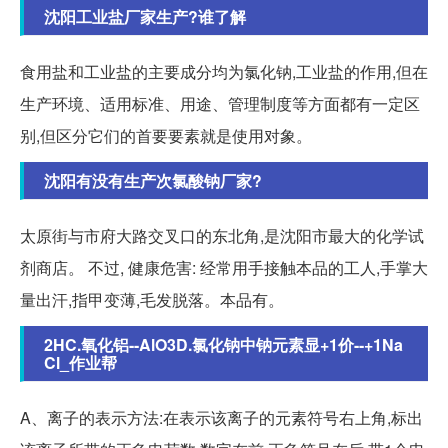
沈阳工业盐厂家生产?谁了解
食用盐和工业盐的主要成分均为氯化钠,工业盐的作用,但在
生产环境、适用标准、用途、管理制度等方面都有一定区
别,但区分它们的首要要素就是使用对象。
沈阳有没有生产次氯酸钠厂家?
太原街与市府大路交叉口的东北角,是沈阳市最大的化学试
剂商店。 不过, 健康危害: 经常用手接触本品的工人,手掌大
量出汗,指甲变薄,毛发脱落。本品有。
2HC.氧化铝--AlO3D.氯化钠中钠元素显+1价--+1Na
Cl_作业帮
A、离子的表示方法:在表示该离子的元素符号右上角,标出