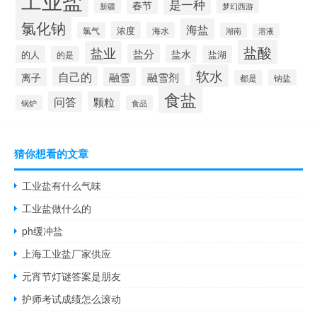
工业盐
是一种
春节
新疆
梦幻西游
氯化钠
海盐
浓度
氯气
海水
湖南
溶液
盐酸
盐业
盐分
盐水
的人
盐湖
的是
软水
自己的
融雪
融雪剂
离子
钠盐
都是
食盐
问答
颗粒
锅炉
食品
猜你想看的文章
工业盐有什么气味
工业盐做什么的
ph缓冲盐
上海工业盐厂家供应
元宵节灯谜答案是朋友
护师考试成绩怎么滚动