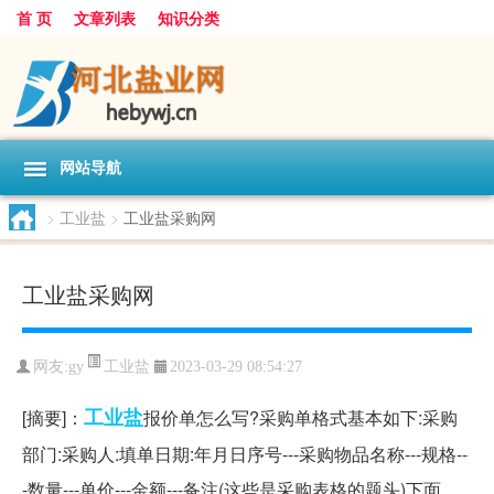
首 页
文章列表
知识分类
网站导航
>
工业盐
>
工业盐采购网
工业盐采购网
工业盐
网友:
gy
2023-03-29 08:54:27
工业盐
[摘要]：
报价单怎么写?采购单格式基本如下:采购
部门:采购人:填单日期:年月日序号---采购物品名称---规格--
-数量---单价---金额---备注(这些是采购表格的题头)下面