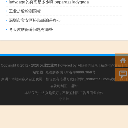
ladygaga的身高是多少啊 paparazziladygaga
工业盐酸检测国标
深圳市宝安区松岗邮编是多少
冬天皮肤保养问题有哪些
Copyright © 2012 - 2026
河北盐业网
Powered by
网站分类目录
|
精选推荐文章
|
网
站地图
|
疑难解答
冀ICP备字08007068号
声明：本站内容来自互联网，如信息有错误可发邮件到f_fb#foxmail.com说明，我们
会及时纠正，谢谢
本站仅为个人兴趣爱好，不接盈利性广告及商业合作
小男孩