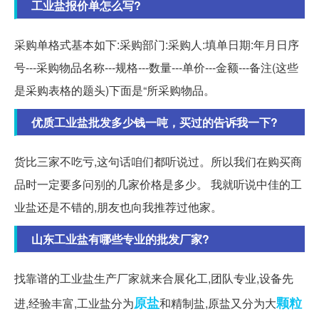
工业盐报价单怎么写?
采购单格式基本如下:采购部门:采购人:填单日期:年月日序
号---采购物品名称---规格---数量---单价---金额---备注(这些
是采购表格的题头)下面是“所采购物品。
优质工业盐批发多少钱一吨，买过的告诉我一下?
货比三家不吃亏,这句话咱们都听说过。所以我们在购买商
品时一定要多问别的几家价格是多少。 我就听说中佳的工
业盐还是不错的,朋友也向我推荐过他家。
山东工业盐有哪些专业的批发厂家?
找靠谱的工业盐生产厂家就来合展化工,团队专业,设备先
原盐
颗粒
进,经验丰富,工业盐分为
和精制盐,原盐又分为大