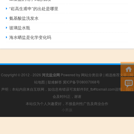
“崧高生甫申”的出处是哪里
氨基酸盐洗发水
玻璃盐水瓶
海水晒盐是化学变化吗
Copyright © 2012 - 2026
河北盐业网
Powered by
网站分类目录
|
精选推荐文章
|
网
站地图
|
疑难解答
冀ICP备字08007068号
声明：本站内容来自互联网，如信息有错误可发邮件到f_fb#foxmail.com说明，我们
会及时纠正，谢谢
本站仅为个人兴趣爱好，不接盈利性广告及商业合作
小男孩