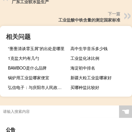
广东工业软水盐生产
下一篇
工业盐酸中铁含量的测定国家标准
相关问题
“亹亹清谈霏玉屑”的出处是哪里
高中生学音乐多少钱
1克盐大约有几勺
工业盐化冰比例
BAMBOO是什么品牌
海淀初中排名
锅炉用工业盐哪家便宜
新疆大粒工业盐哪家好
弘信电子：与庆阳市人民政府签署燧弘绿色算力生态项目投资合作协议 拟规划总投资约70亿元以上
买哪种盐比较好
☚
公告