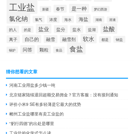
工业盐
是一种
春节
新疆
梦幻西游
氯化钠
海盐
浓度
氯气
海水
湖南
溶液
盐酸
盐业
盐分
盐水
的人
盐湖
的是
软水
自己的
融雪
融雪剂
离子
钠盐
都是
食盐
问答
颗粒
锅炉
食品
猜你想看的文章
河南工业用盐多少钱一吨
北京链家陆续退回超额交易佣金？官方客服：没有接到通知
评价小米9 SE有多轻薄是它最大的优势
郴州工业盐哪里有卖工业盐的
“躬行四德”的出处是哪里
工业盐的化学式怎么读