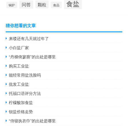
食盐
问答
颗粒
锅炉
食品
猜你想看的文章
来喽还有几天就过年了
小白盐厂家
“丹梯倚寥廓”的出处是哪里
购买工业盐
能经常用盐洗脸吗
批发工业盐
托福口语评分方法
柠檬酸加食盐
钡盐价格走势
“侍寝执衣巾”的出处是哪里