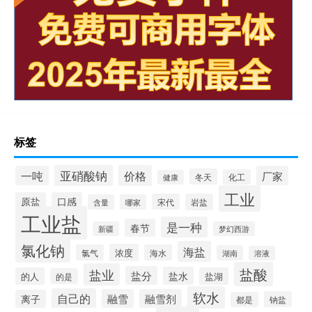
标签
亚硝酸钠
价格
一吨
厂家
冬天
化工
健康
工业
原盐
口感
宋代
岩盐
含量
哪家
工业盐
是一种
春节
新疆
梦幻西游
氯化钠
海盐
浓度
氯气
海水
湖南
溶液
盐酸
盐业
盐分
盐水
的人
盐湖
的是
软水
自己的
融雪
融雪剂
离子
钠盐
都是