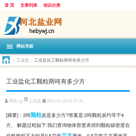
首 页
文章列表
知识分类
网站导航
>
工业盐
>
工业盐化工颗粒两吨有多少方
工业盐化工颗粒两吨有多少方
工业盐
网友:
gy
2023-03-29 02:07:35
颗粒
[摘要]：2吨
炭是多少方?答案是:2吨颗粒炭约等于4
方。 解题过程如下:我们查询物体密度表得到颗粒碳密度在
立方
自然堆积下大约是0.5克每
厘米。0.5克每立方厘米等