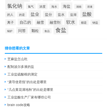
氯化钠
海盐
浓度
氯气
海水
湖南
溶液
盐酸
盐业
盐分
盐水
的人
盐湖
的是
软水
自己的
融雪
融雪剂
离子
钠盐
都是
食盐
问答
颗粒
锅炉
食品
猜你想看的文章
芝麻盐怎么吃
配制波尔多液的盐
工业盐硫酸根的测定
“肃导使君指”的出处是哪里
“几点黄花满地秋”的出处是哪里
工业盐酸生产厂家有哪些公司
brain code攻略