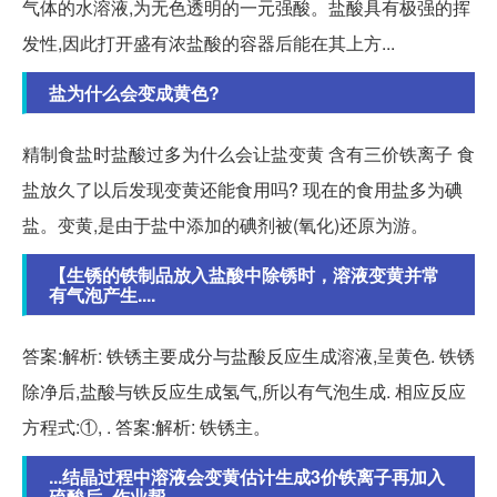
气体的水溶液,为无色透明的一元强酸。盐酸具有极强的挥
发性,因此打开盛有浓盐酸的容器后能在其上方...
盐为什么会变成黄色?
精制食盐时盐酸过多为什么会让盐变黄 含有三价铁离子 食
盐放久了以后发现变黄还能食用吗? 现在的食用盐多为碘
盐。变黄,是由于盐中添加的碘剂被(氧化)还原为游。
【生锈的铁制品放入盐酸中除锈时，溶液变黄并常
有气泡产生....
答案:解析: 铁锈主要成分与盐酸反应生成溶液,呈黄色. 铁锈
除净后,盐酸与铁反应生成氢气,所以有气泡生成. 相应反应
方程式:①, . 答案:解析: 铁锈主。
...结晶过程中溶液会变黄估计生成3价铁离子再加入
硫酸后_作业帮