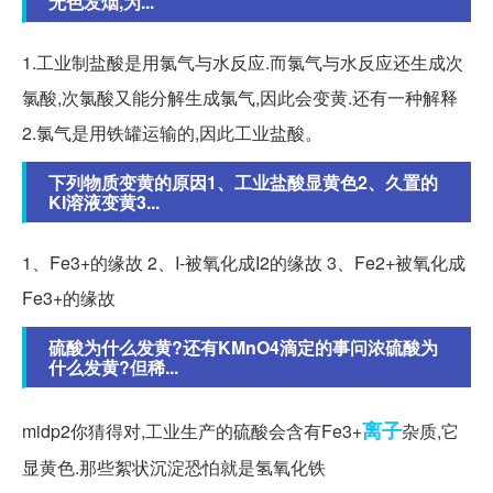
无色发烟,为...
1.工业制盐酸是用氯气与水反应.而氯气与水反应还生成次
氯酸,次氯酸又能分解生成氯气,因此会变黄.还有一种解释
2.氯气是用铁罐运输的,因此工业盐酸。
下列物质变黄的原因1、工业盐酸显黄色2、久置的
KI溶液变黄3...
1、Fe3+的缘故 2、I-被氧化成I2的缘故 3、Fe2+被氧化成
Fe3+的缘故
硫酸为什么发黄?还有KMnO4滴定的事问浓硫酸为
什么发黄?但稀...
离子
midp2你猜得对,工业生产的硫酸会含有Fe3+
杂质,它
显黄色.那些絮状沉淀恐怕就是氢氧化铁