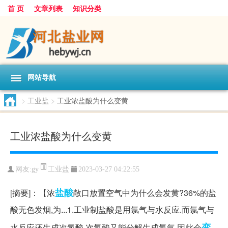
首 页
文章列表
知识分类
网站导航
>
工业盐
>
工业浓盐酸为什么变黄
工业浓盐酸为什么变黄
工业盐
网友:
gy
2023-03-27 04:22:55
盐酸
[摘要]：【浓
敞口放置空气中为什么会发黄?36%的盐
酸无色发烟,为...1.工业制盐酸是用氯气与水反应.而氯气与
变
水反应还生成次氯酸,次氯酸又能分解生成氯气,因此会