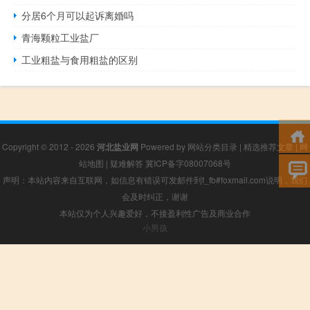
分居6个月可以起诉离婚吗
青海颗粒工业盐厂
工业粗盐与食用粗盐的区别
Copyright © 2012 - 2026
河北盐业网
Powered by
网站分类目录
|
精选推荐文章
|
网
站地图
|
疑难解答
冀ICP备字08007068号
声明：本站内容来自互联网，如信息有错误可发邮件到f_fb#foxmail.com说明，我们
会及时纠正，谢谢
本站仅为个人兴趣爱好，不接盈利性广告及商业合作
小男孩