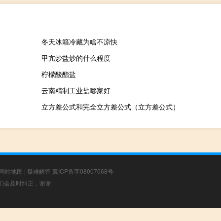
冬天冰箱冷藏为啥不凉快
甲亢炒盐炒的什么程度
柠檬酸酯盐
云南精制工业盐哪家好
立方差公式和完全立方差公式（立方差公式）
网站地图
|
疑难解答
冀ICP备字08007068号
，我们会及时纠正，谢谢