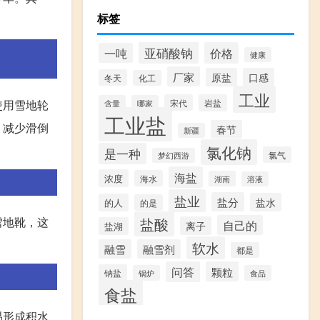
标签
亚硝酸钠
价格
一吨
健康
厂家
原盐
口感
冬天
化工
工业
宋代
岩盐
使用雪地轮
含量
哪家
工业盐
，减少滑倒
春节
新疆
氯化钠
是一种
氯气
梦幻西游
海盐
浓度
海水
湖南
溶液
盐业
盐分
盐水
的人
的是
盐酸
雪地靴，这
自己的
离子
盐湖
软水
融雪
融雪剂
都是
问答
颗粒
钠盐
锅炉
食品
食盐
易形成积水