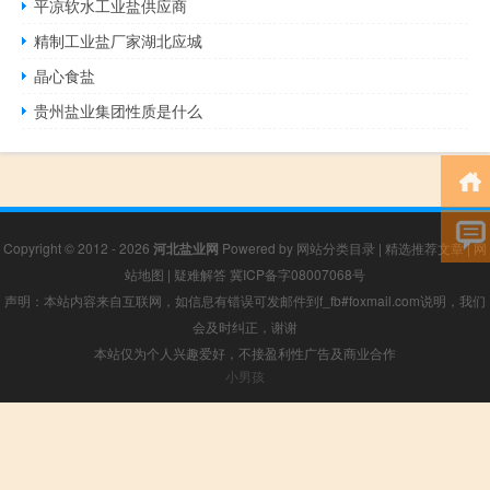
平凉软水工业盐供应商
精制工业盐厂家湖北应城
晶心食盐
贵州盐业集团性质是什么
Copyright © 2012 - 2026
河北盐业网
Powered by
网站分类目录
|
精选推荐文章
|
网
站地图
|
疑难解答
冀ICP备字08007068号
声明：本站内容来自互联网，如信息有错误可发邮件到f_fb#foxmail.com说明，我们
会及时纠正，谢谢
本站仅为个人兴趣爱好，不接盈利性广告及商业合作
小男孩