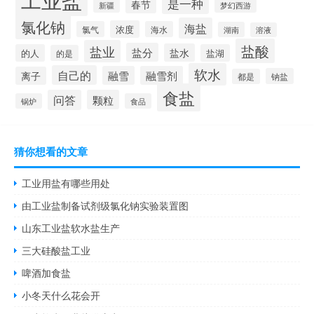
是一种
春节
新疆
梦幻西游
氯化钠
海盐
浓度
氯气
海水
湖南
溶液
盐酸
盐业
盐分
盐水
的人
盐湖
的是
软水
自己的
融雪
融雪剂
离子
钠盐
都是
食盐
问答
颗粒
锅炉
食品
猜你想看的文章
工业用盐有哪些用处
由工业盐制备试剂级氯化钠实验装置图
山东工业盐软水盐生产
三大硅酸盐工业
啤酒加食盐
小冬天什么花会开