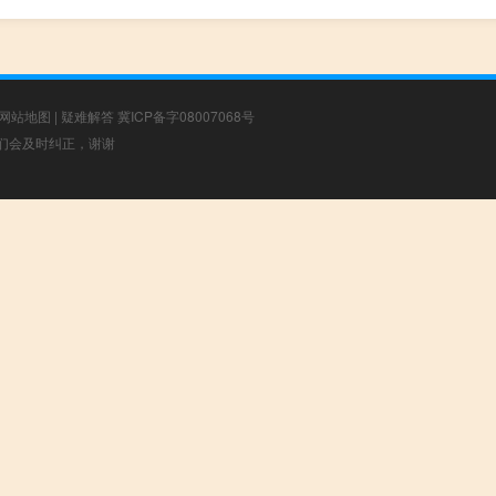
网站地图
|
疑难解答
冀ICP备字08007068号
，我们会及时纠正，谢谢