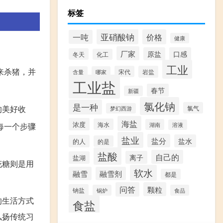
标签
亚硝酸钠
价格
一吨
健康
厂家
原盐
口感
冬天
化工
工业
来杀猪，并
宋代
岩盐
含量
哪家
工业盐
春节
新疆
氯化钠
是一种
的美好收
氯气
梦幻西游
海盐
浓度
海水
湖南
每一个步骤
溶液
盐业
盐分
盐水
的人
的是
盐酸
自己的
离子
盐湖
花糖则是用
软水
融雪
融雪剂
都是
问答
颗粒
钠盐
锅炉
食品
的生活方式
食盐
弘扬传统习