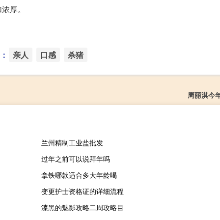
加浓厚。
：
亲人
口感
杀猪
周丽淇今
兰州精制工业盐批发
过年之前可以说拜年吗
拿铁哪款适合多大年龄喝
变更护士资格证的详细流程
漆黑的魅影攻略二周攻略目