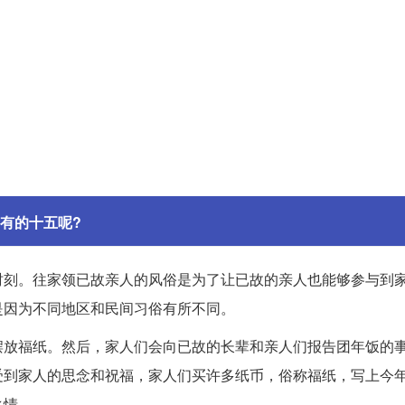
有的十五呢?
时刻。往家领已故亲人的风俗是为了让已故的亲人也能够参与到
是因为不同地区和民间习俗有所不同。
摆放福纸。然后，家人们会向已故的长辈和亲人们报告团年饭的
受到家人的思念和祝福，家人们买许多纸币，俗称福纸，写上今
之情。