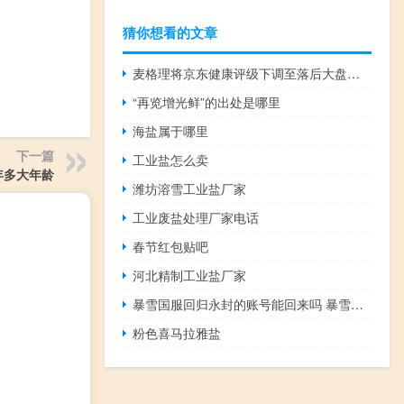
猜你想看的文章
麦格理将京东健康评级下调至落后大盘之前的评级为中性目标股价为35.30港元相比周四（8月17日）的收盘价下跌25%
“再览增光鲜”的出处是哪里
海盐属于哪里
下一篇
工业盐怎么卖
年多大年龄
潍坊溶雪工业盐厂家
工业废盐处理厂家电话
春节红包贴吧
河北精制工业盐厂家
暴雪国服回归永封的账号能回来吗 暴雪国服回归消息最新
粉色喜马拉雅盐