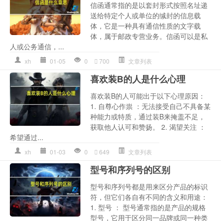
信函通常指的是以套封形式按照名址递
送给特定个人或单位的缄封的信息载
体，它是一种具有通信性质的文字载
体，属于邮政专营业务。信函可以是私
人或公务通信，...
xh
01-05
0
700
文章列表
喜欢装B的人是什么心理
喜欢装B的人可能出于以下心理原因：
1. 自尊心作祟 ：无法接受自己不具备某
种能力或特质，通过装B来掩盖不足，
获取他人认可和赞扬。 2. 渴望关注 ：
希望通过...
xh
01-03
0
649
文章列表
型号和序列号的区别
型号和序列号都是用来区分产品的标识
符，但它们各自有不同的含义和用途：
1. 型号 ： 型号通常指的是产品的规格
型号，它用于区分同一品牌或同一种类