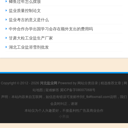
鲫鱼过年怎么摆放
盐业质量控制论文
盐业考古的意义是什么
中外合作办学出国学习会存在额外支出的费用吗
甘肃大粒工业盐生产厂家
湖北工业盐溶雪剂批发
Copyright © 2012 - 2026
河北盐业网
Powered by
网站分类目录
|
精选推荐文章
|
网
站地图
|
疑难解答
冀ICP备字08007068号
声明：本站内容来自互联网，如信息有错误可发邮件到f_fb#foxmail.com说明，我们
会及时纠正，谢谢
本站仅为个人兴趣爱好，不接盈利性广告及商业合作
小男孩