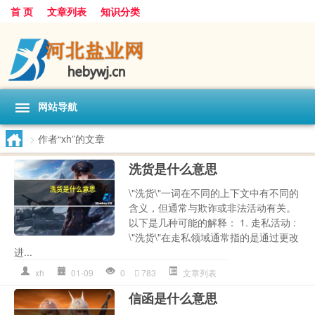
首 页
文章列表
知识分类
网站导航
>
作者“xh”的文章
洗货是什么意思
\"洗货\"一词在不同的上下文中有不同的
含义，但通常与欺诈或非法活动有关。
以下是几种可能的解释： 1. 走私活动 :
\"洗货\"在走私领域通常指的是通过更改
进...
xh
01-09
0
783
文章列表
信函是什么意思