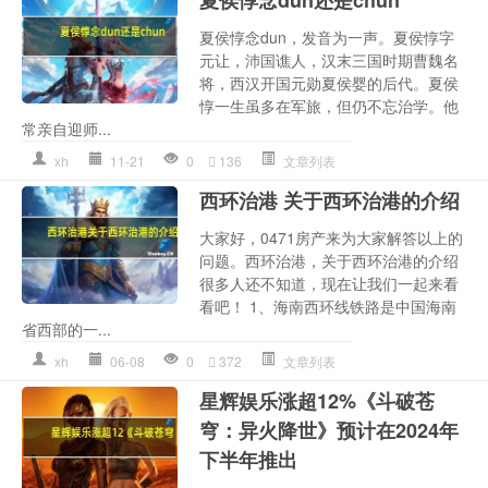
夏侯惇念dun还是chun
夏侯惇念dun，发音为一声。夏侯惇字
元让，沛国谯人，汉末三国时期曹魏名
将，西汉开国元勋夏侯婴的后代。夏侯
惇一生虽多在军旅，但仍不忘治学。他
常亲自迎师...
xh
11-21
0
136
文章列表
西环治港 关于西环治港的介绍
大家好，0471房产来为大家解答以上的
问题。西环治港，关于西环治港的介绍
很多人还不知道，现在让我们一起来看
看吧！ 1、海南西环线铁路是中国海南
省西部的一...
xh
06-08
0
372
文章列表
星辉娱乐涨超12%《斗破苍
穹：异火降世》预计在2024年
下半年推出