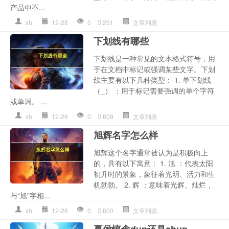
产品中不...
xh
12-28
0
251
文章列表
下划线有哪些
下划线是一种常见的文本格式符号，用
于在文档中标记或强调某些文字。下划
线主要有以下几种类型： 1. 单下划线
（_） ：用于标记需要强调的单个字符
或单词。 ...
xh
12-26
0
809
文章列表
旭辉名字怎么样
旭辉这个名字通常被认为是积极向上
的，具有以下寓意： 1. 旭 ：代表太阳
初升时的景象，象征着光明、活力和生
机勃勃。 2. 辉 ：意味着光辉、灿烂，
与“旭”字相...
xh
12-26
0
800
文章列表