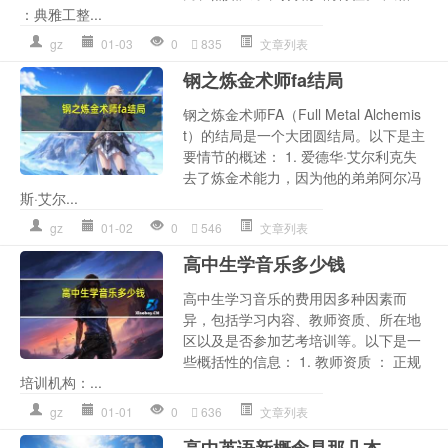
：典雅工整...
gz
01-03
0
835
文章列表
钢之炼金术师fa结局
钢之炼金术师FA（Full Metal Alchemis
t）的结局是一个大团圆结局。以下是主
要情节的概述： 1. 爱德华·艾尔利克失
去了炼金术能力，因为他的弟弟阿尔冯
斯·艾尔...
gz
01-02
0
546
文章列表
高中生学音乐多少钱
高中生学习音乐的费用因多种因素而
异，包括学习内容、教师资质、所在地
区以及是否参加艺考培训等。以下是一
些概括性的信息： 1. 教师资质 ： 正规
培训机构：...
gz
01-01
0
636
文章列表