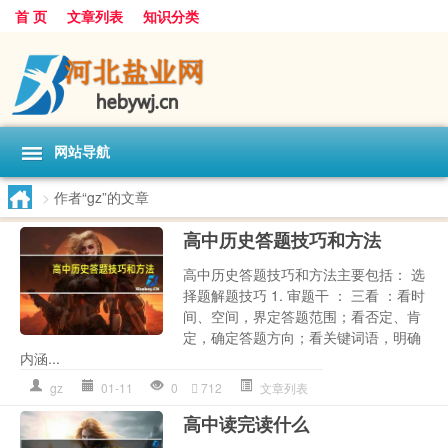
首 页
文章列表
知识分类
网站导航
>
作者“gz”的文章
高中历史答题技巧和方法
高中历史答题技巧和方法主要包括： 选
择题解题技巧 1. 审题干 ： 三看 ：看时
间、空间，界定答题范围；看否定、肯
定，确定答题方向；看关键词语，明确
内涵...
gz
01-11
0
712
文章列表
高中读完读什么