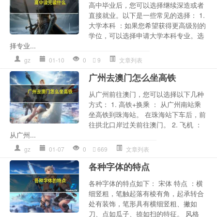
高中毕业后，您可以选择继续深造或者
直接就业。以下是一些常见的选择： 1.
大学本科 ：如果您希望获得更高级别的
学位，可以选择申请大学本科专业。选
择专业...
gz
01-10
0
9
文章列表
广州去澳门怎么坐高铁
从广州前往澳门，您可以选择以下几种
方式： 1. 高铁+换乘 ： 从广州南站乘
坐高铁到珠海站。 在珠海站下车后，前
往拱北口岸过关前往澳门。 2. 飞机 ：
从广州...
gz
01-07
0
669
文章列表
各种字体的特点
各种字体的特点如下： 宋体 特点 ：横
细竖粗，笔触起落有棱有角，起承转合
处有装饰，笔形具有横细竖粗、撇如
刀、点如瓜子、捺如扫的特征。 风格