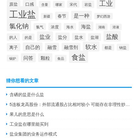
工业
原盐
口感
宋代
岩盐
含量
哪家
工业盐
是一种
春节
新疆
梦幻西游
氯化钠
海盐
浓度
氯气
海水
湖南
溶液
盐酸
盐业
盐分
盐水
的人
盐湖
的是
软水
自己的
融雪
融雪剂
离子
钠盐
都是
食盐
问答
颗粒
锅炉
食品
猜你想看的文章
含硒的盐是什么盐
5连板龙高股份：外部流通股占比相对较小 可能存在非理性炒作风险
果儿的意思是什么
工业盐在哪里能买到
盐业集团的业务运作模式