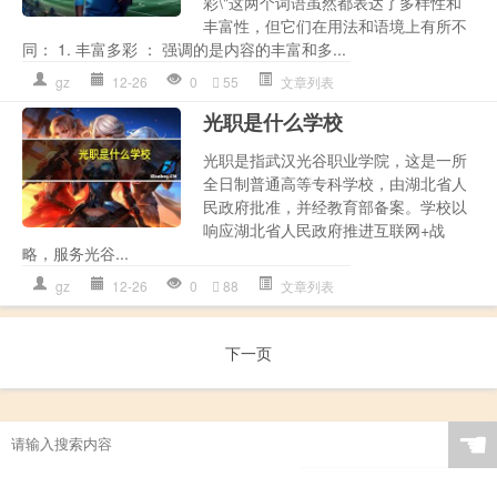
彩\"这两个词语虽然都表达了多样性和
丰富性，但它们在用法和语境上有所不
同： 1. 丰富多彩 ： 强调的是内容的丰富和多...
gz
12-26
0
55
文章列表
光职是什么学校
光职是指武汉光谷职业学院，这是一所
全日制普通高等专科学校，由湖北省人
民政府批准，并经教育部备案。学校以
响应湖北省人民政府推进互联网+战
略，服务光谷...
gz
12-26
0
88
文章列表
下一页
☚