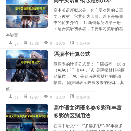
高中英语新概念是那几本
高中英语新概念是一套广受欢迎的英语
学习教材，它共分为四册。以下是每册
书的简要介绍： 1. 新概念英语第一册
：适合英语初学者，主要学习英语的基
本语音、...
gz
12-28
0
975
文章列表
隔振率计算公式
隔振率的计算公式是： ```隔振率 = 20lg
（A/A0）``` 其中： `A` 是隔振材料的振
动幅度； `A0` 是参考隔振材料的振动
幅度。 隔振率表示隔振效果的好坏，其
值...
gz
12-27
0
673
文章列表
高中语文词语多姿多彩和丰富
多彩的区别用法
在高中语文中，\"多姿多彩\"和\"丰富多