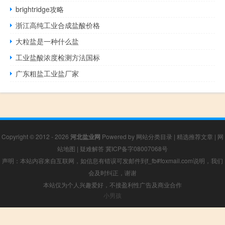
brightridge攻略
浙江高纯工业合成盐酸价格
大粒盐是一种什么盐
工业盐酸浓度检测方法国标
广东粗盐工业盐厂家
Copyright © 2012 - 2026
河北盐业网
Powered by
网站分类目录
|
精选推荐文章
|
网
站地图
|
疑难解答
冀ICP备字08007068号
声明：本站内容来自互联网，如信息有错误可发邮件到f_fb#foxmail.com说明，我们
会及时纠正，谢谢
本站仅为个人兴趣爱好，不接盈利性广告及商业合作
小男孩